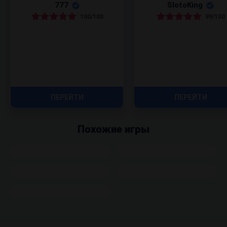
777
SlotoKing
100/100
99/100
ПЕРЕЙТИ
ПЕРЕЙТИ
Похожие игры