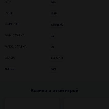
RTP:
94%
РИСК:
HIGH
ВЫИГРЫШ:
x21025.00
МИН. СТАВКА:
0.2
МАКС. СТАВКА:
80
СХЕМА:
4-4-6-6-8
ЛИНИИ:
4608
Казино с этой игрой