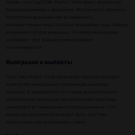
Кроме того, Cash Falls Pirate's Trove имеет множество
бонусных режимов и фриспинов. Игроки могут получить
бесплатные вращения или активировать
дополнительные игры, которые предлагают еще больше
возможностей для выигрыша. Эти бонусные режимы
добавляют игре больше разнообразия и
эксклюзивности.
Выигрыши и выплаты
Cash Falls Pirate's Trove предлагает игрокам большое
количество выигрышных комбинаций и высокие
выплаты. В зависимости от ставки, можно получить
значительные выигрыши при совпадении пиратских
символов и активировании бонусных режимов. Счет
выигрыша сохраняется и может быть снят или
использован для дальнейших ставок.