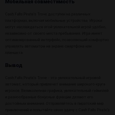
Мобильная совместимость
Cash Falls Pirate's Trove доступен на различных
платформах, включая мобильные устройства. Игроки
могут наслаждаться этой увлекательной игрой удобно,
независимо от своего места пребывания. Игра имеет
оптимизированный интерфейс, позволяющий комфортно
управлять автоматом на экране смартфона или
планшета.
Вывод
Cash Falls Pirate's Trove - это увлекательный игровой
автомат, который привлечет внимание широкого круга
игроков. Великолепная графика, увлекательный геймплей
и разнообразные бонусные функции делают его
достойным внимания. Отправляйтесь в пиратский мир
приключений и попытайте свою удачу с Cash Falls Pirate's