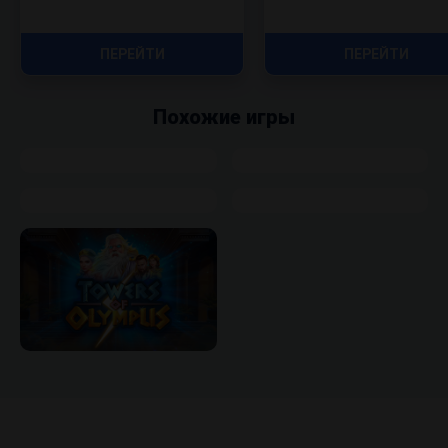
ПЕРЕЙТИ
ПЕРЕЙТИ
Похожие игры