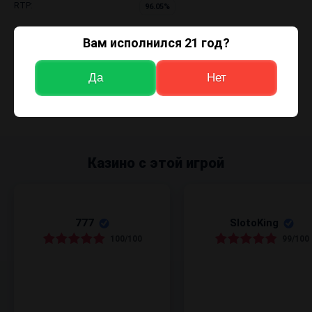
RTP:
96.05%
ВЫИГРЫШ:
x2000.00
Вам исполнился 21 год?
МИН. СТАВКА:
0.1
Да
Нет
МАКС. СТАВКА:
3000
Казино с этой игрой
777
SlotoKing
100/100
99/100