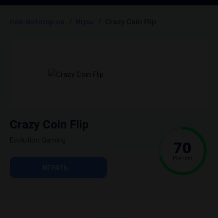
new.slototop.ua
/
Игры
/
Crazy Coin Flip
Crazy Coin Flip
Evolution Gaming
70
Рейтинг
ИГРАТЬ