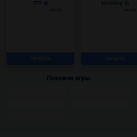
777
SlotoKing
100/100
99/100
ПЕРЕЙТИ
ПЕРЕЙТИ
Похожие игры