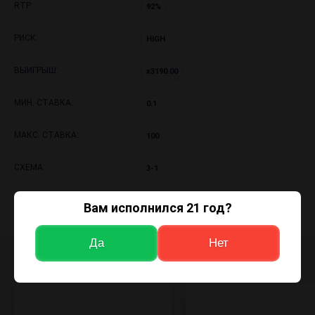
RTP:
92%
РИСК:
HIGH
ВЫИГРЫШ:
x3190.00
МИН. СТАВКА:
0.1
МАКС. СТАВКА:
100
СХЕМА:
3-1
ЛИНИИ:
1
Вам исполнился 21 год?
Да
Нет
Казино с этой игрой