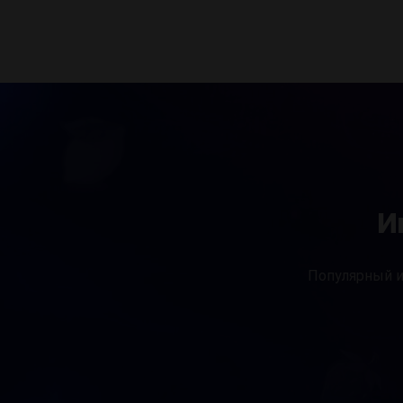
И
Популярный иг