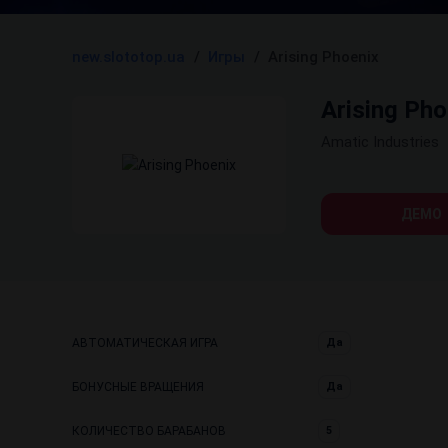
new.slototop.ua
/
Игры
/
Arising Phoenix
Arising Pho
Amatic Industries
ДЕМО
АВТОМАТИЧЕСКАЯ ИГРА
Да
БОНУСНЫЕ ВРАЩЕНИЯ
Да
КОЛИЧЕСТВО БАРАБАНОВ
5