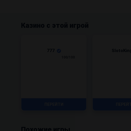
Казино с этой игрой
777
SlotoKin
100/100
ПЕРЕЙТИ
ПЕРЕЙ
Похожие игры