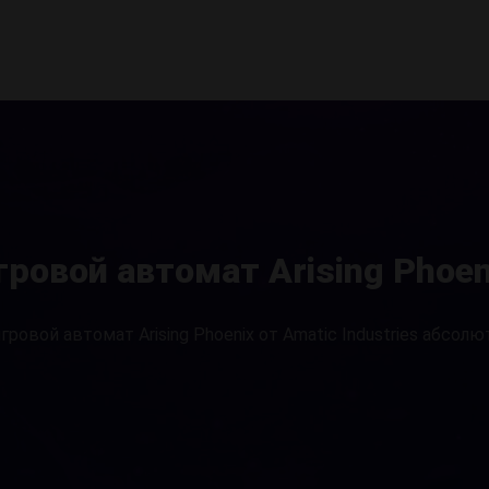
гровой автомат Arising Phoen
ровой автомат Arising Phoenix от Amatic Industries абсол