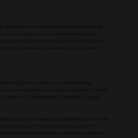
, привязанные к той или иной активной линии. При
 в золотисто-красном тоне, символизирующем
ми, прерывающимися на праздничную мелодию при
гроку, высвечивается в нижней части панели с
имволов. Для того чтобы стать обладателем
агаться они должны на соседних барабанах. Размер
игре имеется 10 разнообразных символов, среди
 размер ставки. Активные позиции выбираются путём
Далеепереходим к запуску вращений, для чего
режима рискованной игры (кнопка Игра на риск).