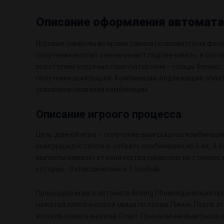
Описание оформления автомата
Игровые символы во время спинов появляются на фоне з
получении выплат они начинают подсвечивать, а соо
всеоттенки оперения главной героини – птицы Феник
получении выигрышей. Комбинации, подлежащие оплате
указанием названия комбинации.
Описание игроого процесса
Цель данной игры – получение выигрышных комбинаций
выигрышадостаточно собрать комбинацию из 3-ёх, 4-ёх
выплаты зависит от количества символов, их стоимост
которых - 9 классических и 1 особый.
Процедура игры в автомате Arising Phoenixдонельзя п
нажатия левой кнопкой мыши по полям Линии. После эт
воспользуемся кнопкой Старт. При наличии выигрыша в