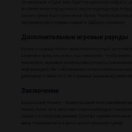
Активировав опцию, вам будет предложено выбрать цве
желании можно продолжить игру в надежде ещё больше
вашего приза будет умножен в 4 раза. Чтобы выйти из 
уже имеющейся суммы, нажмите Забрать половину.
Дополнительные игровые раунды
Кроме основных кнопок имеется и несколько дополните
начинают вращаться без участия игрока. Чтобы выйти 
выключить звуковые оповещения, открыть полноэкранн
информацией. На 1-ой указываются все возможные игр
размером ставки. На 2-ой странице указаны игровые лин
Заключение
Воскресший Феникс – превосходный многолинейный виде
линий, после чего запускает спин и наблюдает за иг
сыграть в бонусном режиме. Если же чёрная полоса не
минут приумножить в десятки раз призовую сумму.