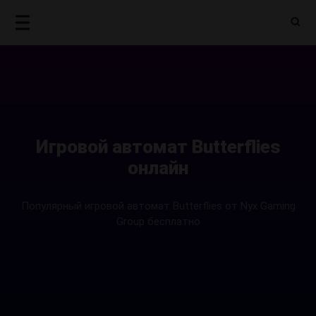
Игровой автомат Butterflies
онлайн
Популярный игровой автомат Butterflies от Nyx Gaming
Group бесплатно