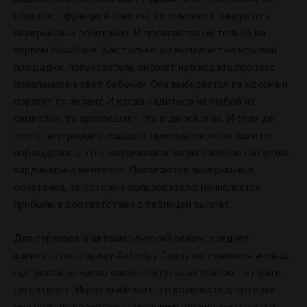
обладает функцией замены, то помогает завершать
выигрышные сочетания. И появляется он только на
первом барабане. Как только он выпадает на игровой
площадке, пользователь сможет наблюдать процесс
появления на свет бабочки. Она выбирается из кокона и
порхает по экрану. И когда садиться на любой из
символов, то превращает его в дикий знак. И если до
этого на игровой площадке призовых комбинаций не
наблюдалось, то с увеличением числа вайлдов ситуация
кардинально меняется. Появляются выигрышные
сочетания, за которые пользователю начисляется
прибыль в соответствии с таблицей выплат.
Для перехода в автоматический режим, следует
кликнуть на клавишу Autoplay. Сразу же появится ячейка,
где указанно число самостоятельных спинов - от пяти
до пятисот. Игрок выбирает, то количество, которое