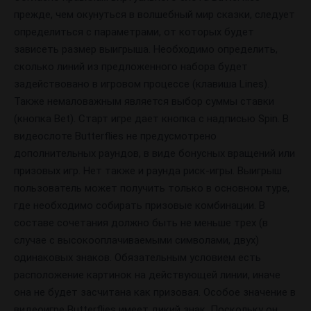
прежде, чем окунуться в волшебный мир сказки, следует
определиться с параметрами, от которых будет
зависеть размер выигрыша. Необходимо определить,
сколько линий из предложенного набора будет
задействовано в игровом процессе (клавиша Lines).
Также немаловажным является выбор суммы ставки
(кнопка Bet). Старт игре дает кнопка с надписью Spin. В
видеослоте Butterflies не предусмотрено
дополнительных раундов, в виде бонусных вращений или
призовых игр. Нет также и раунда риск-игры. Выигрыш
пользователь может получить только в основном туре,
где необходимо собирать призовые комбинации. В
составе сочетания должно быть не меньше трех (в
случае с высокооплачиваемыми символами, двух)
одинаковых знаков. Обязательным условием есть
расположение картинок на действующей линии, иначе
она не будет засчитана как призовая. Особое значение в
видеоигре Butterflies имеет дикий знак. Поскольку он