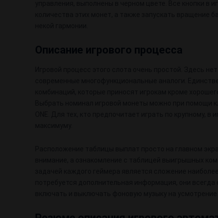
управления, выполнены в черном цвете. Все кнопки в 
количества этих монет, а также запускать вращение 
некой гармонии.
Описание игрового процесса
Игровой процесс этого слота очень простой. Здесь не
современные многофункциональные аналоги. Единств
комбинаций, которые приносят игрокам кроме хорошег
Выбрать номинал игровой монеты можно при помощи кл
ONE. Для тех, кто предпочитает играть по крупному, 
максимуму.
Расположение таблицы выплат просто на главном экран
внимание, а ознакомление с таблицей выигрышных ком
задачей каждого геймера является сложение наиболее 
потребуется дополнительная информация, они всегда 
включать и выключать фоновую музыку на усмотрение
Резюме описания игрового автома