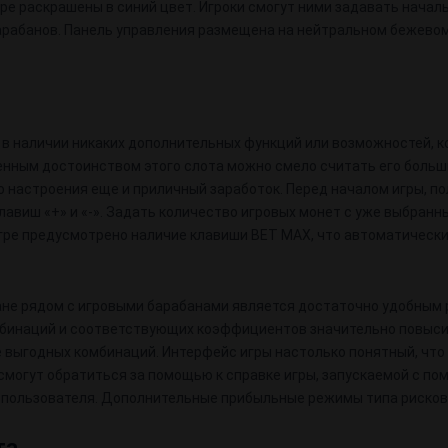
игре раскрашены в синий цвет. Игроки смогут ними задавать нача
барабанов. Панель управления размещена на нейтральном бежево
т в наличии никаких дополнительных функций или возможностей, к
енным достоинством этого слота можно смело считать его боль
о настроения еще и приличный заработок. Перед началом игры, 
авиш «+» и «-». Задать количество игровых монет с уже выбра
в игре предусмотрено наличие клавиши BET MAX, что автоматическ
е рядом с игровыми барабанами является достаточно удобным ре
бинаций и соответствующих коэффициентов значительно повысит
выгодных комбинаций. Интерфейс игры настолько понятный, что 
смогут обратиться за помощью к справке игры, запускаемой с по
 пользователя. Дополнительные прибыльные режимы типа рискова
та