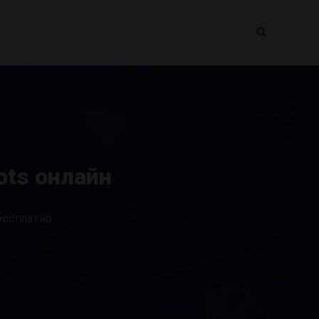
ots онлайн
бесплатно