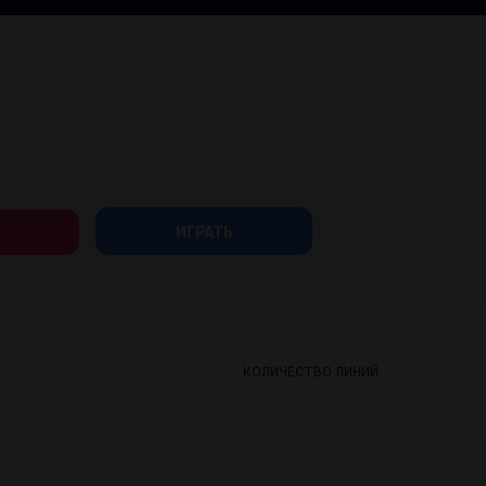
ИГРАТЬ
КОЛИЧЕСТВО ЛИНИЙ