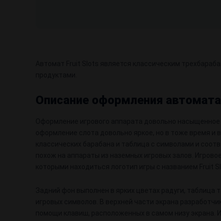
Автомат Fruit Slots является классическим трехбараб
продуктами.
Описание оформления автомата
Оформление игрового аппарата довольно насыщенное б
оформление слота довольно яркое, но в тоже время и 
классических барабана и таблица с символами и соо
похож на аппараты из наземных игровых залов. Игрово
которыми находиться логотип игры с названием Fruit Sl
Задний фон выполнен в ярких цветах радуги, таблица
игровых символов. В верхней части экрана разработчи
помощи клавиш, расположенных в самом низу экрана. 