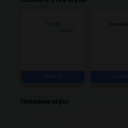
777
SlotoKin
100/100
ПЕРЕЙТИ
ПЕРЕЙ
Похожие игры