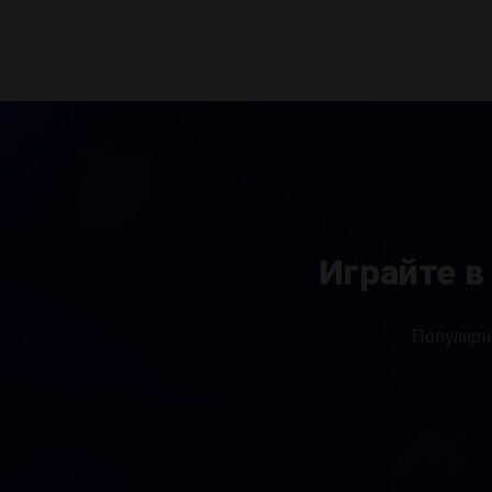
Играйте в
Популярн