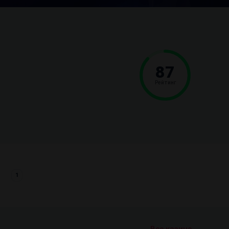
87
Рейтинг
1