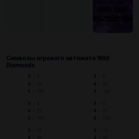
Символы игрового автомата Wild
Diamonds
3
5
3
5
4
25
4
25
5
100
5
100
3
5
3
5
4
25
4
25
5
100
5
100
3
15
3
15
4
50
4
50