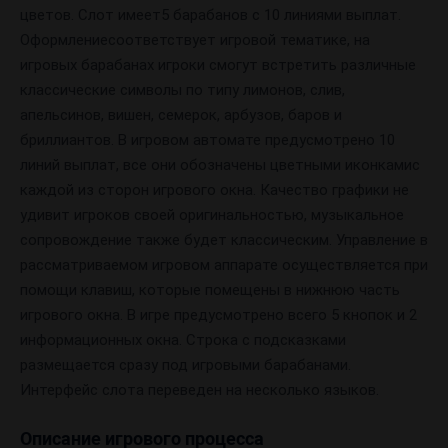
цветов. Слот имеет5 барабанов с 10 линиями выплат.
Оформлениесоответствует игровой тематике, на
игровых барабанах игроки смогут встретить различные
классические символы по типу лимонов, слив,
апельсинов, вишен, семерок, арбузов, баров и
бриллиантов. В игровом автомате предусмотрено 10
линий выплат, все они обозначены цветными иконкамис
каждой из сторон игрового окна. Качество графики не
удивит игроков своей оригинальностью, музыкальное
сопровождение также будет классическим. Управление в
рассматриваемом игровом аппарате осуществляется при
помощи клавиш, которые помещены в нижнюю часть
игрового окна. В игре предусмотрено всего 5 кнопок и 2
информационных окна. Строка с подсказками
размещается сразу под игровыми барабанами.
Интерфейс слота переведен на несколько языков.
Описание игрового процесса