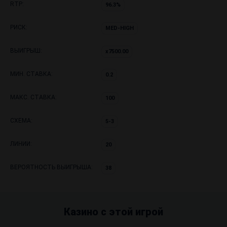
RTP:
96.3%
РИСК:
MED-HIGH
ВЫИГРЫШ:
x7500.00
МИН. СТАВКА:
0.2
МАКС. СТАВКА:
100
СХЕМА:
5-3
ЛИНИИ:
20
ВЕРОЯТНОСТЬ ВЫИГРЫША:
38
Казино с этой игрой