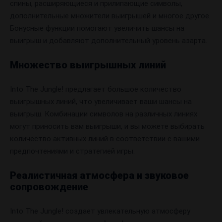
спины, расширяющиеся и прилипающие символы,
дополнительные множители выигрышей и многое другое.
Бонусные функции помогают увеличить шансы на
выигрыш и добавляют дополнительный уровень азарта.
Множество выигрышных линий
Into The Jungle! предлагает большое количество
выигрышных линий, что увеличивает ваши шансы на
выигрыш. Комбинации символов на различных линиях
могут приносить вам выигрыши, и вы можете выбирать
количество активных линий в соответствии с вашими
предпочтениями и стратегией игры.
Реалистичная атмосфера и звуковое
сопровождение
Into The Jungle! создает увлекательную атмосферу