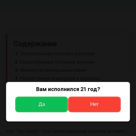
Содержание
1.
Увлекательная тематика джунглей
2.
Разнообразные бонусные функции
3.
Множество выигрышных линий
4.
Реалистичная атмосфера и звуковое
сопровождение
Вам исполнился 21 год?
5.
Доступность и удобство игры
6.
Безопасность и надежность
Да
Нет
7.
Заключение
Into The Jungle! - это захватывающий игровой автомат,