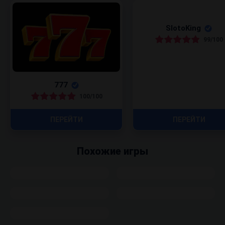
SlotoKing
99/100
777
100/100
ПЕРЕЙТИ
ПЕРЕЙТИ
Похожие игры