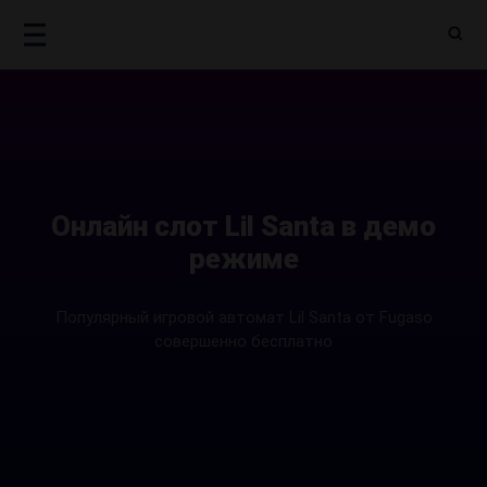
Онлайн слот Lil Santa в демо
режиме
Популярный игровой автомат Lil Santa от Fugaso
совершенно бесплатно