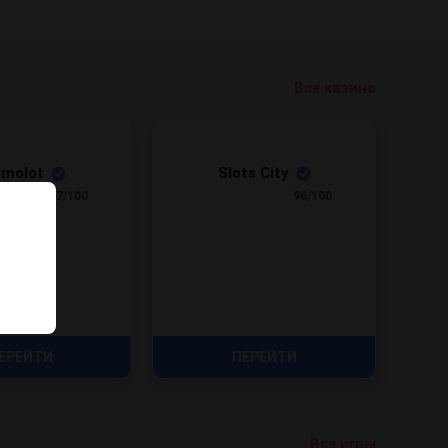
Все казино
smolot
Slots City
97/100
96/100
ЕРЕЙТИ
ПЕРЕЙТИ
Все игры