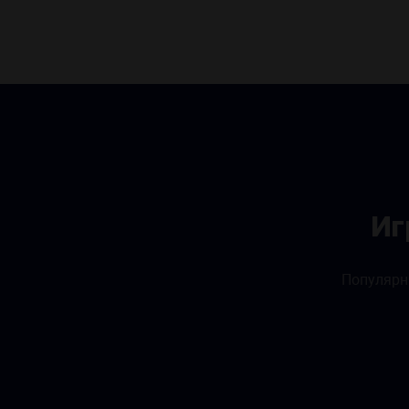
Иг
Популярн