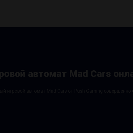
ровой автомат Mad Cars онл
ый игровой автомат Mad Cars от Push Gaming совершенно 