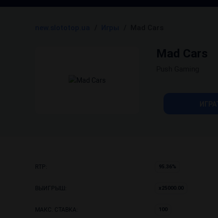
new.slototop.ua
/
Игры
/
Mad Cars
Mad Cars
Push Gaming
ИГРА
RTP:
95.36%
ВЫИГРЫШ:
x25000.00
МАКС. СТАВКА:
100