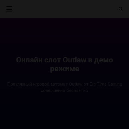
Онлайн слот Outlaw в демо
режиме
Популярный игровой автомат Outlaw от Big Time Gaming
совершенно бесплатно