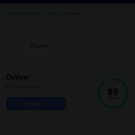
new.slototop.ua
/
Игры
/
Outlaw
Outlaw
Big Time Gaming
89
Рейтинг
ИГРАТЬ