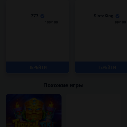
777
SlotoKing
100/100
99/100
ПЕРЕЙТИ
ПЕРЕЙТИ
Похожие игры