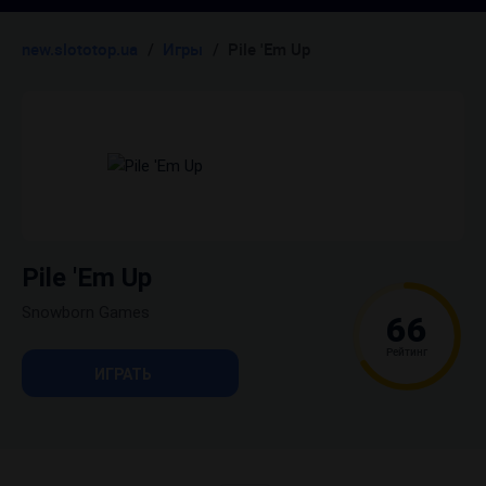
new.slototop.ua
/
Игры
/
Pile 'Em Up
Pile 'Em Up
Snowborn Games
66
Рейтинг
ИГРАТЬ