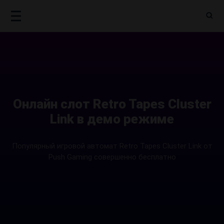
Онлайн слот Retro Tapes Cluster
Link в демо режиме
Популярный игровой автомат Retro Tapes Cluster Link от
Push Gaming совершенно бесплатно