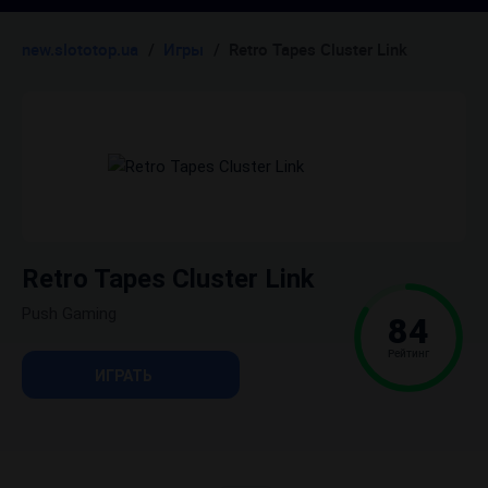
new.slototop.ua
/
Игры
/
Retro Tapes Cluster Link
Retro Tapes Cluster Link
Push Gaming
84
Рейтинг
ИГРАТЬ