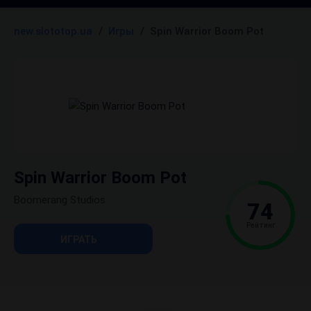
new.slototop.ua
/
Игры
/
Spin Warrior Boom Pot
Spin Warrior Boom Pot
Boomerang Studios
74
Рейтинг
ИГРАТЬ