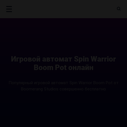
Игровой автомат Spin Warrior
Boom Pot онлайн
Популярный игровой автомат Spin Warrior Boom Pot от
Boomerang Studios совершенно бесплатно