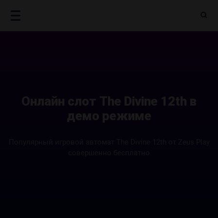
Онлайн слот The Divine 12th в
демо режиме
Популярный игровой автомат The Divine 12th от Zeus Play
совершенно бесплатно