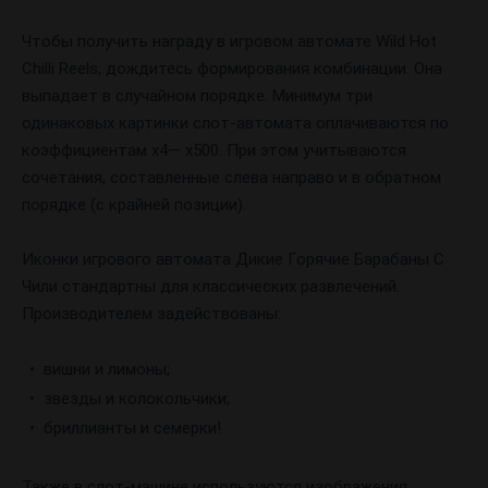
Чтобы получить награду в игровом автомате Wild Hot
Chilli Reels, дождитесь формирования комбинации. Она
выпадает в случайном порядке. Минимум три
одинаковых картинки слот-автомата оплачиваются по
коэффициентам х4— х500. При этом учитываются
сочетания, составленные слева направо и в обратном
порядке (с крайней позиции).
Иконки игрового автомата Дикие Горячие Барабаны С
Чили стандартны для классических развлечений.
Производителем задействованы:
вишни и лимоны;
звезды и колокольчики;
бриллианты и семерки!
Также в слот-машине используются изображения