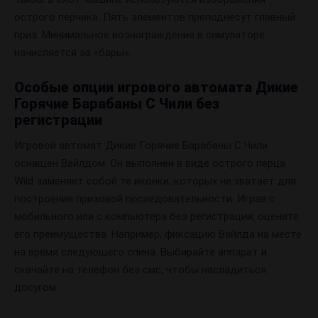
острого перчика. Пять элементов преподнесут главный
приз. Минимальное вознаграждение в симуляторе
начисляется за «бары».
Особые опции игрового автомата Дикие
Горячие Барабаны С Чили без
регистрации
Игровой автомат Дикие Горячие Барабаны С Чили
оснащен Вайлдом. Он выполнен в виде острого перца.
Wild заменяет собой те иконки, которых не хватает для
построения призовой последовательности. Играя с
мобильного или с компьютера без регистрации, оцените
его преимущества. Например, фиксацию Вайлда на месте
на время следующего спина. Выбирайте аппарат и
скачайте на телефон без смс, чтобы насладиться
досугом.