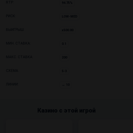
RTP:
94.75%
РИСК:
LOW-MED
ВЫИГРЫШ:
x500.00
МИН. СТАВКА:
0.1
МАКС. СТАВКА:
200
СХЕМА:
5-3
ЛИНИИ:
↔ 10
Казино с этой игрой