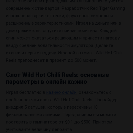
никого не оставит равнодушным. Он выполнен с учетом
современных стандартов. Разработчик Red Tiger Gaming
использовал яркие оттенки, фруктовые символы и
расширенные характеристиками. Играя на деньги или в
демо режиме, вы ощутите прилив позитива. Каждый
спин может оказаться решающим и принести награду
ввиду средней волатильности эмулятора. Делайте
ставки и верьте в удачу. Игровой автомат Wild Hot Chilli
Reels преподнесет в презент до 500 монет.
Слот Wild Hot Chilli Reels: основные
параметры в онлайн казино
Играя бесплатно в
казино онлайн
, ознакомьтесь с
особенностями слота Wild Hot Chilli Reels. Провайдер
внедрил 5 катушек, которые пересечены 10
фиксированными линиями. Перед спином вы можете
поставить в гаминаторе от $0,1 до $500. При этом
учитывайте величину депозита.