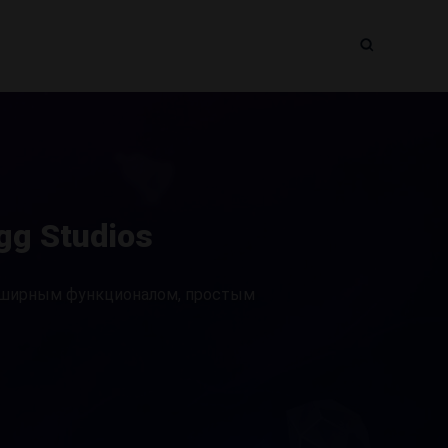
g Studios
бширным функционалом, простым