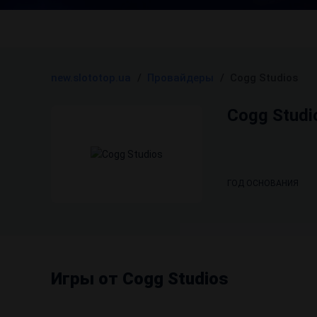
new.slototop.ua
/
Провайдеры
/
Cogg Studios
Cogg Studi
ГОД ОСНОВАНИЯ
Игры от Cogg Studios