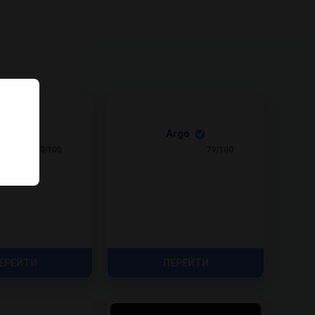
Play
Argo
80/100
79/100
ЕРЕЙТИ
ПЕРЕЙТИ