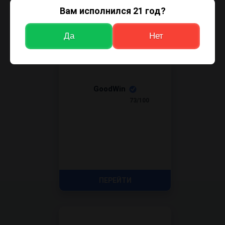
Вам исполнился 21 год?
ПЕРЕЙТИ
Да
Нет
GoodWin
73/100
ПЕРЕЙТИ