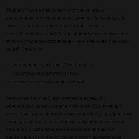
Разработчик не выпускает карточные игры и
развлечения против реального дилера. Но имеющиеся
слоты способны полностью удовлетворить
предпочтения гэмблеров. Они привлекают внимание не
только стильным исполнением, но и наличием бонусных
опций. Среди них:
специальные символы (Wild, Scatter);
фриспины и мультипликаторы;
тематические призовые раунды!
Результат азартной игры непредсказуем, что
обусловлено использованием генератора случайных
чисел. Благодаря специальному устройству, внедренному
в аппараты, обеспечивается максимальная честность
процесса. В ходе вращения барабанов выдаются
рандомные значения, которые влияют на появление