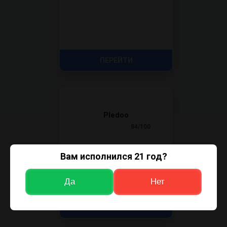
ПЕРЕЙТИ
Pledoo
84/100
Вам исполнился 21 год?
Да
Нет
ПЕРЕЙТИ