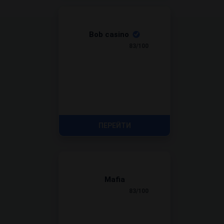
Bob casino
83/100
ПЕРЕЙТИ
Mafia
83/100