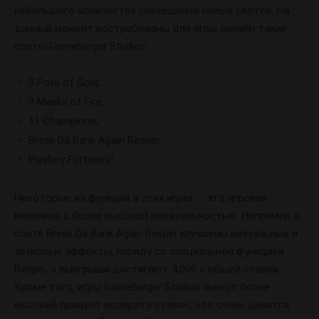
небольшого количества совершенно новых слотов. На
данный момент востребованы для игры онлайн такие
слоты Gameburger Studios:
9 Pots of Gold;
9 Masks of Fire;
11 Champions;
Break Da Bank Again Respin;
Playboy Fortunes!
Некоторые из функций в этих играх — это игровая
механика с более высокой волатильностью. Например, в
слоте Break Da Bank Again Respin улучшены визуальные и
звуковые эффекты, наряду со специальной функцией
Respin, а выигрыши достигают 4,000 x общей ставки.
Кроме того, игры Gameburger Studios имеют более
высокий процент возврата ставок, что очень ценится