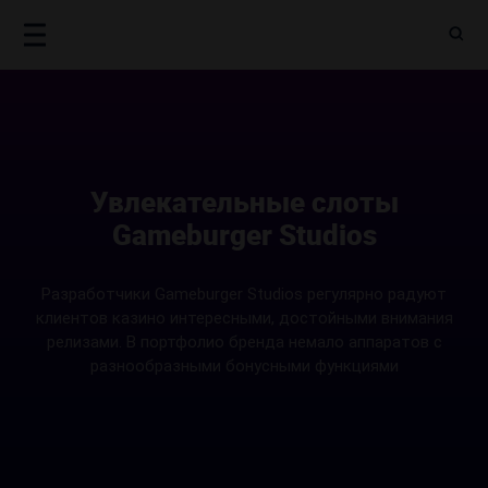
Увлекательные слоты
Gameburger Studios
Разработчики Gameburger Studios регулярно радуют
клиентов казино интересными, достойными внимания
релизами. В портфолио бренда немало аппаратов с
разнообразными бонусными функциями