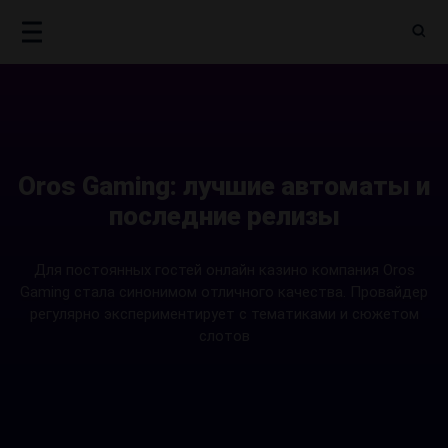
Oros Gaming: лучшие автоматы и
последние релизы
Для постоянных гостей онлайн казино компания Oros
Gaming стала синонимом отличного качества. Провайдер
регулярно экспериментирует с тематиками и сюжетом
слотов