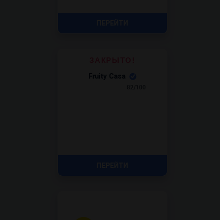
ПЕРЕЙТИ
ЗАКРЫТО!
Fruity Casa
82/100
ПЕРЕЙТИ