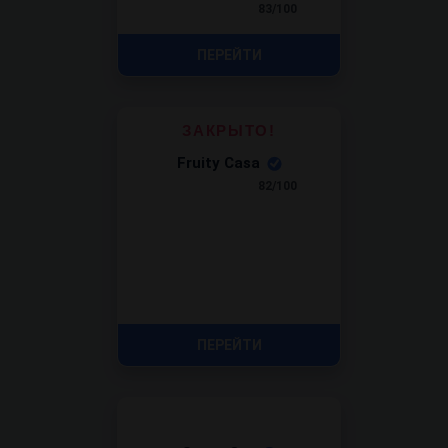
83/100
ПЕРЕЙТИ
ЗАКРЫТО!
Fruity Casa
82/100
ПЕРЕЙТИ