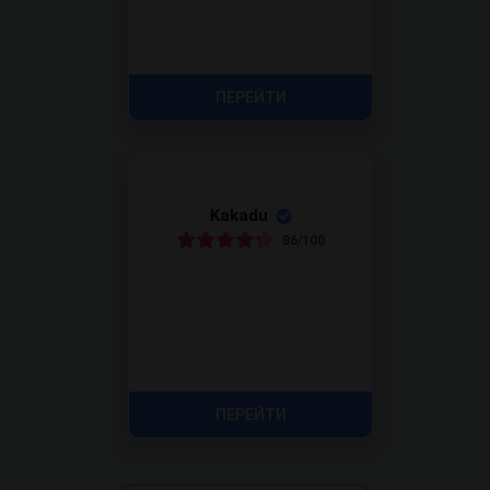
ПЕРЕЙТИ
Kakadu
86/100
ПЕРЕЙТИ