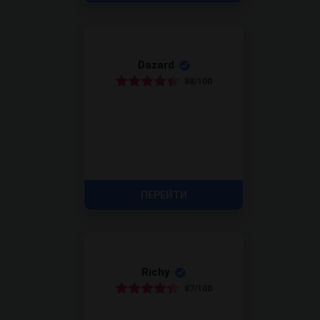
Dazard
88/100
ПЕРЕЙТИ
Richy
87/100