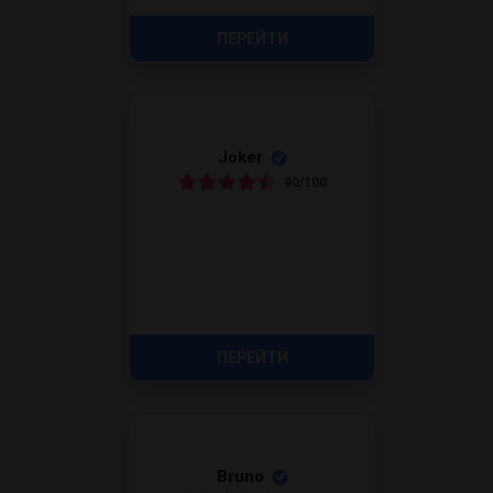
ПЕРЕЙТИ
Joker
90/100
ПЕРЕЙТИ
Bruno