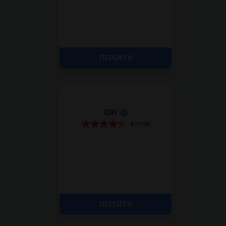
ПЕРЕЙТИ
OXI
87/100
ПЕРЕЙТИ