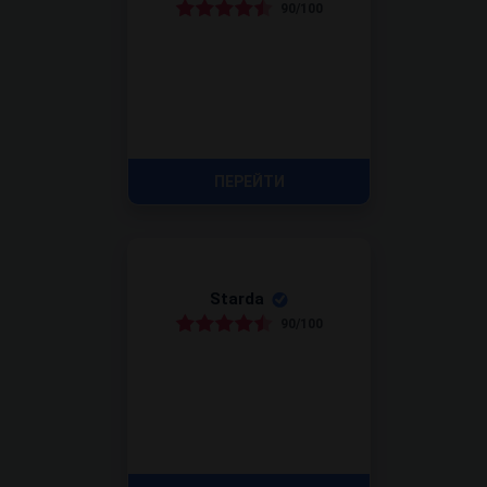
90/100
ПЕРЕЙТИ
Starda
90/100