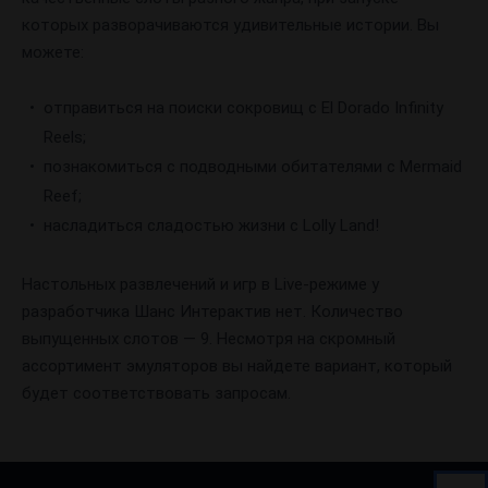
которых разворачиваются удивительные истории. Вы
можете:
отправиться на поиски сокровищ с El Dorado Infinity
Reels;
познакомиться с подводными обитателями с Mermaid
Reef;
насладиться сладостью жизни с Lolly Land!
Настольных развлечений и игр в Live-режиме у
разработчика Шанс Интерактив нет. Количество
выпущенных слотов — 9. Несмотря на скромный
ассортимент эмуляторов вы найдете вариант, который
будет соответствовать запросам.