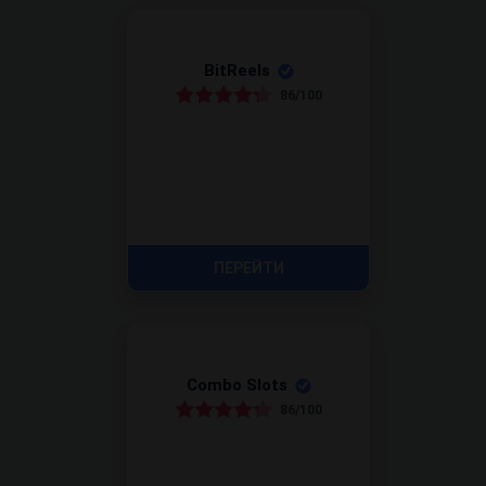
BitReels
86/100
ПЕРЕЙТИ
Combo Slots
86/100