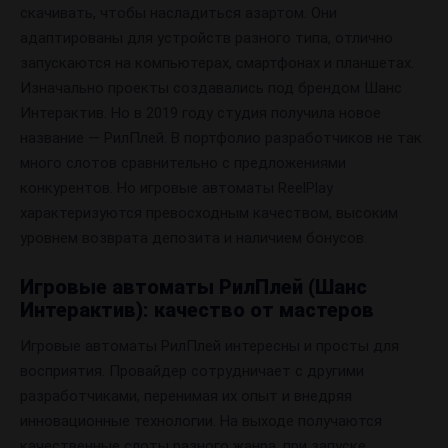
скачивать, чтобы насладиться азартом. Они
адаптированы для устройств разного типа, отлично
запускаются на компьютерах, смартфонах и планшетах.
Изначально проекты создавались под брендом Шанс
Интерактив. Но в 2019 году студия получила новое
название — РилПлей. В портфолио разработчиков не так
много слотов сравнительно с предложениями
конкурентов. Но игровые автоматы ReelPlay
характеризуются превосходным качеством, высоким
уровнем возврата депозита и наличием бонусов.
Игровые автоматы РилПлей (Шанс
Интерактив): качество от мастеров
Игровые автоматы РилПлей интересны и просты для
восприятия. Провайдер сотрудничает с другими
разработчиками, перенимая их опыт и внедряя
инновационные технологии. На выходе получаются
качественные слоты разного жанра, при запуске