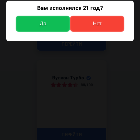
Вам исполнился 21 год?
Да
Нет
ПЕРЕЙТИ
Вулкан Турбо
88/100
ПЕРЕЙТИ