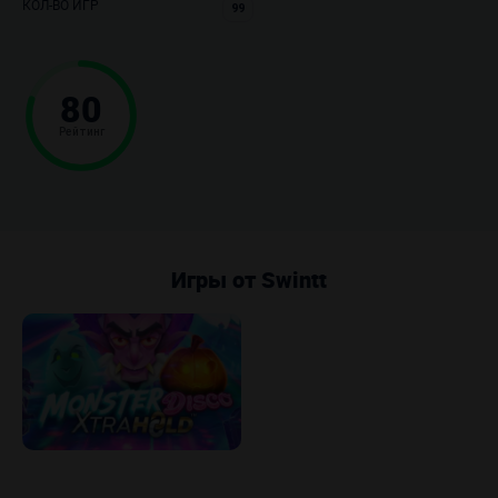
КОЛ-ВО ИГР
99
80
Рейтинг
Игры от Swintt