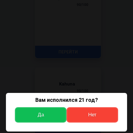
90/100
ПЕРЕЙТИ
Kahuna
90/100
Вам исполнился 21 год?
Да
Нет