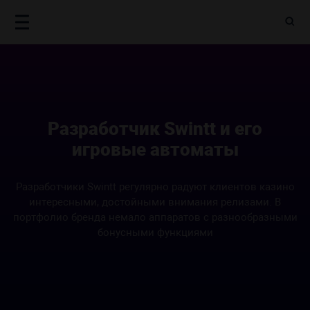
Разработчик Swintt и его
игровые автоматы
Разработчики Swintt регулярно радуют клиентов казино
интересными, достойными внимания релизами. В
портфолио бренда немало аппаратов с разнообразными
бонусными функциями