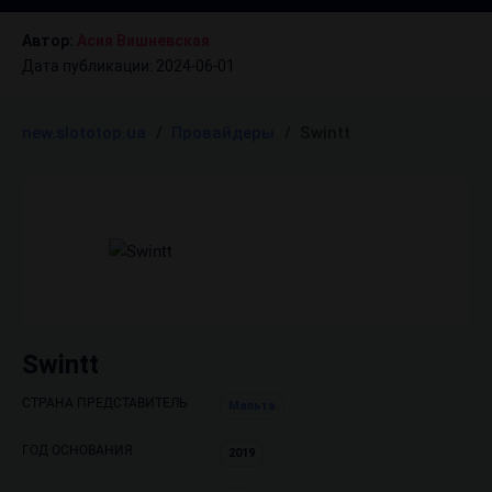
Автор:
Асия Вишневская
Дата публикации:
2024-06-01
new.slototop.ua
/
Провайдеры
/
Swintt
Swintt
CТРАНА ПРЕДСТАВИТЕЛЬ
Мальта
ГОД ОСНОВАНИЯ
2019