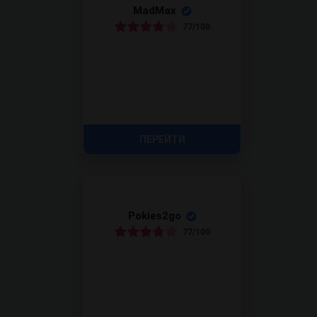
MadMax
77/100
ПЕРЕЙТИ
Pokies2go
77/100