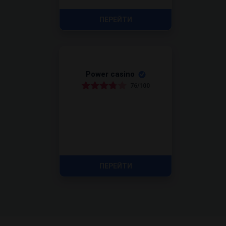
ПЕРЕЙТИ
Power casino
76/100
ПЕРЕЙТИ