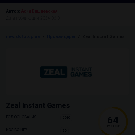
Автор:
Асия Вишневская
Дата публикации:
2024-06-01
new.slototop.ua
/
Провайдеры
/
Zeal Instant Games
Zeal Instant Games
64
ГОД ОСНОВАНИЯ
2020
Рейтинг
КОЛ-ВО ИГР
50