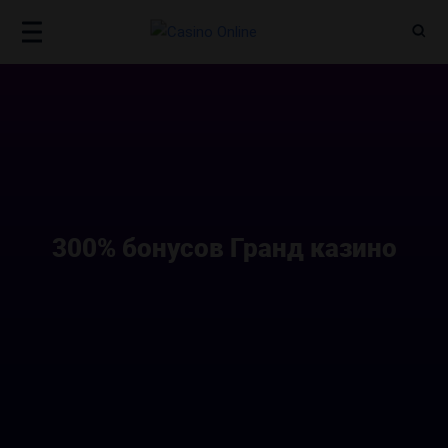
300% бонусов Гранд казино