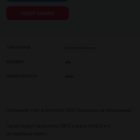
ОБЗОР КАЗИНО
ТИП БОНУСА
Депозитный бонус
ВЕЙДЖЕР
х30
РАЗМЕР БОНУСА
300%
Пополните счет и получите 300% бонусами на пополнение!
Также будут начислены 20FS в играх NetEnt и 1
лотерейный билет.