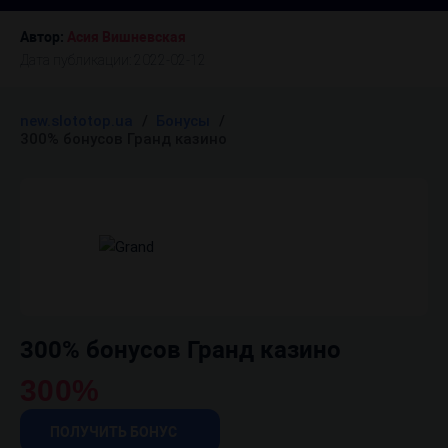
Автор:
Асия Вишневская
Дата публикации:
2022-02-12
new.slototop.ua
/
Бонусы
/
300% бонусов Гранд казино
300% бонусов Гранд казино
300%
ПОЛУЧИТЬ БОНУС