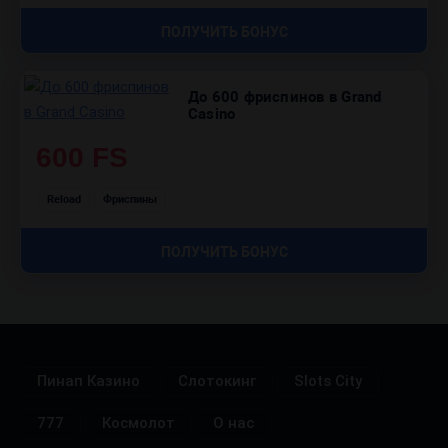
ПОЛУЧИТЬ БОНУС
До 600 фриспинов в Grand
Casino
600 FS
Reload
Фриспины
ПОЛУЧИТЬ БОНУС
Пинап Казино
Слотокинг
Slots City
777
Космолот
О нас