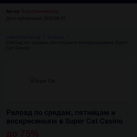
Автор:
Асия Вишневская
Дата публикации:
2022-08-25
new.slototop.ua
/
Бонусы
/
Релоад по средам, пятницам и воскресеньям в Super
Cat Casino
Релоад по средам, пятницам и
воскресеньям в Super Cat Casino
до 75%