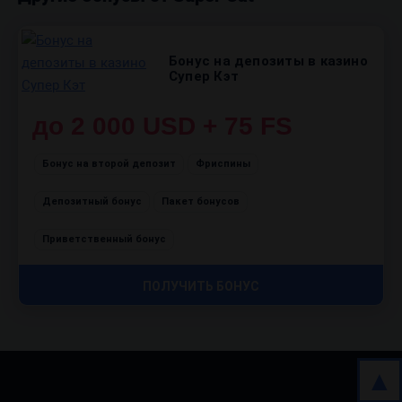
Бонус на депозиты в казино
Супер Кэт
до 2 000 USD + 75 FS
Бонус на второй депозит
Фриспины
Депозитный бонус
Пакет бонусов
Приветственный бонус
ПОЛУЧИТЬ БОНУС
▲