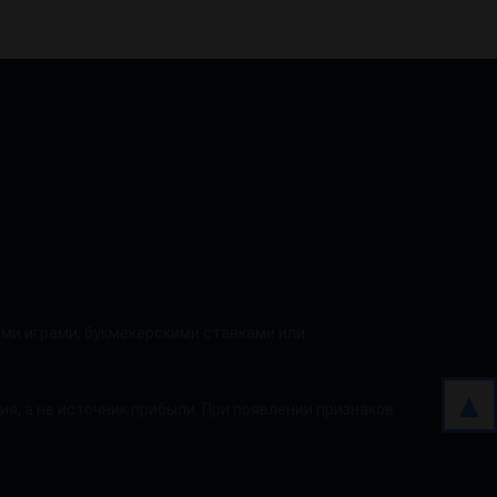
ыми играми, букмекерскими ставками или
▲
, а не источник прибыли. При появлении признаков