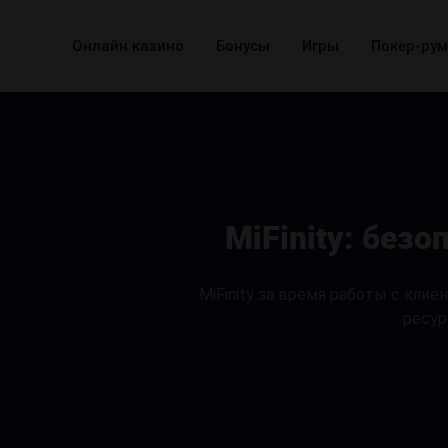
Онлайн казино
Бонусы
Игры
Покер-ру
MiFinity: без
MiFinity за время работы с кли
ресур