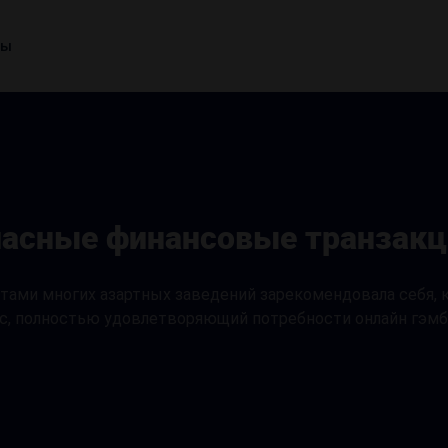
мы
опасные финансовые транзакц
ентами многих азартных заведений зарекомендовала себя,
с, полностью удовлетворяющий потребности онлайн гэм