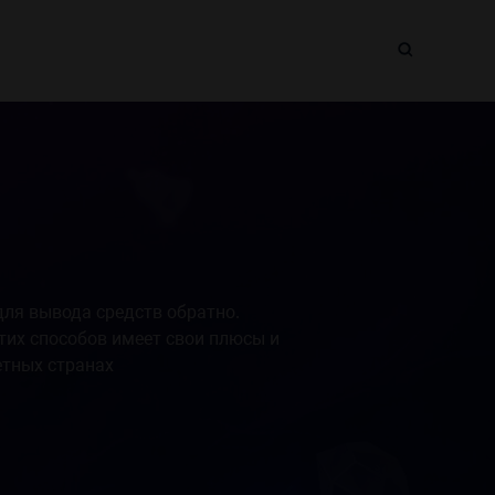
для вывода средств обратно.
тих способов имеет свои плюсы и
етных странах