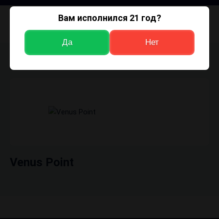
Вам исполнился 21 год?
Автор:
Асия Вишневская
Дата публикации:
2022-10-17
Да
Нет
new.slototop.ua
/
Платежные системы
/
Venus Point
Venus Point