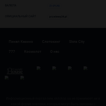
ВАЛЮТА
Zł (PLN)
ОФИЦИАЛЬНЫЙ САЙТ
przelewy24.pl
Пинап Казино
Слотокинг
Slots City
777
Космолот
О нас
Информационный портал new.slototop.ua не принимает ни в
какой форме платежи, которые могут быть связаны с