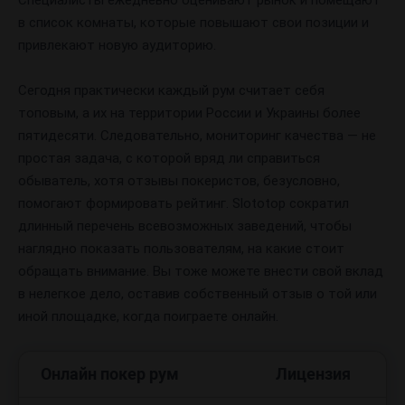
Специалисты ежедневно оценивают рынок и помещают
в список комнаты, которые повышают свои позиции и
привлекают новую аудиторию.
Сегодня практически каждый рум считает себя
топовым, а их на территории России и Украины более
пятидесяти. Следовательно, мониторинг качества — не
простая задача, с которой вряд ли справиться
обыватель, хотя отзывы покеристов, безусловно,
помогают формировать рейтинг. Slototop сократил
длинный перечень всевозможных заведений, чтобы
наглядно показать пользователям, на какие стоит
обращать внимание. Вы тоже можете внести свой вклад
в нелегкое дело, оставив собственный отзыв о той или
иной площадке, когда поиграете онлайн.
Онлайн покер рум
Лицензия