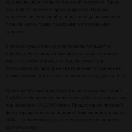
прославившийся лояльной бонусной политикой. Здесь
поощряются все категории покеристов. Подарки
выдаются на регулярной основе, а иногда запускаются
турниры и розыгрыши с щедрыми материальными
призами.
В список лучших покер румов Украины попадает и
PokerDom. На официальном сайте пользователи могут
играть на рубли и гривны, а ведь валюты стран
постсоветского пространства принимаются далеко не
всеми клубами. Кроме того, реализована поддержка BTC.
Одним из лучших покер румов России и мира выступает
PartyPoker. Он известен своим масштабным чемпионатом
под названием MILLIONS Online. Прошлогодний призовой
фонд турнира составил порядка 20 миллионов долларов
США — неплохой куш для настоящих профессионалов
карточной игры.