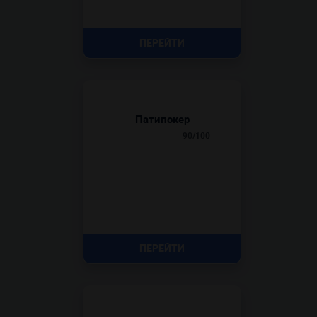
ПЕРЕЙТИ
Патипокер
90/100
ПЕРЕЙТИ