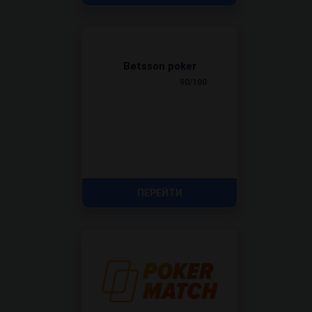
Betsson poker
90/100
ПЕРЕЙТИ