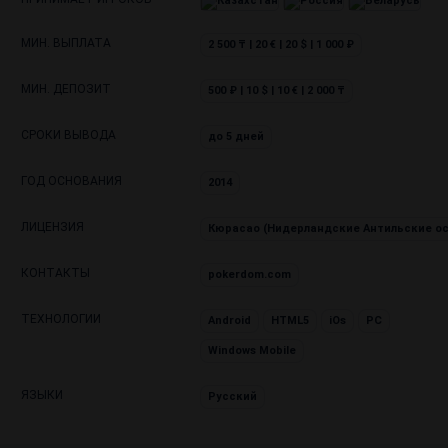
МИН. ВЫПЛАТА
2 500 ₸ | 20 € | 20 $ | 1 000 ₽
МИН. ДЕПОЗИТ
500 ₽ | 10 $ | 10 € | 2 000 ₸
СРОКИ ВЫВОДА
до 5 дней
ГОД ОСНОВАНИЯ
2014
ЛИЦЕНЗИЯ
Кюрасао (Нидерландские Антильские ос
КОНТАКТЫ
pokerdom.com
ТЕХНОЛОГИИ
Android
HTML5
iOs
PC
Windows Mobile
ЯЗЫКИ
Русский