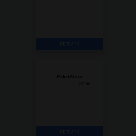
ПЕРЕЙТИ
PokerStars
95/100
ПЕРЕЙТИ