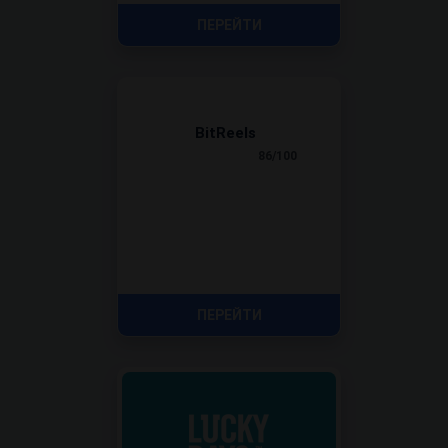
ПЕРЕЙТИ
BitReels
86/100
ПЕРЕЙТИ