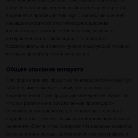
обеспечения пользователю качественного досуга. На
фоне несомненных лидеров рынка отдельной строкой
выделяется производитель High 5 Games, чей контент
насыщен неординарной стилизацией, высоким
качеством программного обеспечения, наличием
интерактивной составляющей, что позволяет
поддерживать на должном уровне лидирующие позиции,
которые провайдер занял изначально.
Общее описание аппарата
Платформа для игр, представленная разработчиком High
5 Games, имеет массу отличий, что качественно
выделяет её на фоне продукции конкурентов. Известно,
что все развлечения, предлагаемые провайдером,
отличаются уникальностью, что позволяет сразу же
выделить этот контент из массы предложений на рынке
онлайн-гемблинга. Игры содержат специальные символы,
бонусные мини-раунды, высококачественную графику и