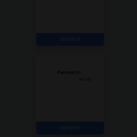
ПЕРЕЙТИ
Parimatch
93/100
ПЕРЕЙТИ