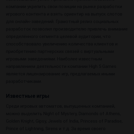
компании укрепить свои позиции на рынке разработки
игрового контента и взять ориентир на выпуск слотов
для онлайн-заведений. Грамотный релиз социальных
разработок позволил производителю привлечь внимание
определённого сегмента целевой аудитории, что
способствовало увеличению количества клиентов и
приобретению партнерских связей с виртуальными
игровыми заведениями. Наиболее известным
направлением деятельности компании High 5 Games
является лицензирование игр, предлагаемых иными
разработчиками.
Известные игры
Среди игровых автоматов, выпущенных компанией,
можно выделить Night of Mystery, Diamonds of Athens,
Golden Knight, Gipsy, Jewels of India, Princess of Paradise,
Prince of Lightning, Sirens и т.д. За время своего