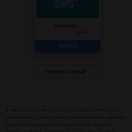
LuckyDays
85/100
ПЕРЕЙТИ
ПОКАЗАТЬ БОЛЬШЕ
В настоящее время существует большое количество
развлечений от самых разных производителей: компании
буквально соревнуются за первенство в области