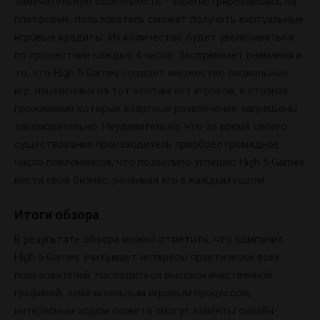
замечательную особенность - зарегистрировавшись на
платформе, пользователь сможет получать виртуальные
игровые кредиты. Их количество будет увеличиваться
по прошествии каждых 4 часов. Заслуживает внимания и
то, что High 5 Games создает множество социальных
игр, нацеленных на тот контингент игроков, в странах
проживания которых азартные развлечения запрещены
законодательно. Неудивительно, что за время своего
существования производитель приобрел громадное
число поклонников, что позволило успешно High 5 Games
вести свой бизнес, развивая его с каждым годом.
Итоги обзора
В результате обзора можно отметить, что компания
High 5 Games учитывает интересы практически всех
пользователей. Насладиться высококачественной
графикой, замечательным игровым процессом,
интересным ходом сюжета смогут клиенты онлайн-