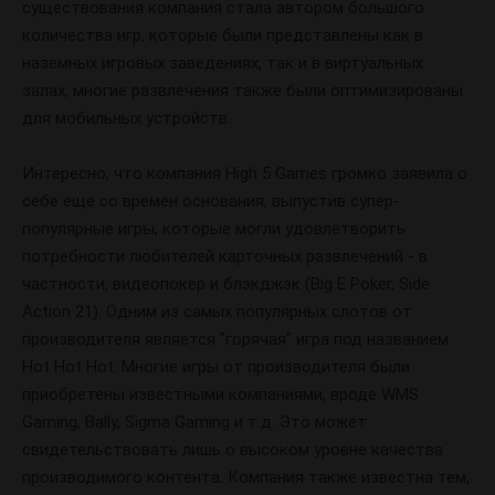
существования компания стала автором большого
количества игр, которые были представлены как в
наземных игровых заведениях, так и в виртуальных
залах; многие развлечения также были оптимизированы
для мобильных устройств.
Интересно, что компания High 5 Games громко заявила о
себе еще со времен основания, выпустив супер-
популярные игры, которые могли удовлетворить
потребности любителей карточных развлечений - в
частности, видеопокер и блэкджэк (Big E Poker, Side
Action 21). Одним из самых популярных слотов от
производителя является "горячая" игра под названием
Hot Hot Hot. Многие игры от производителя были
приобретены известными компаниями, вроде WMS
Gaming, Bally, Sigma Gaming и т.д. Это может
свидетельствовать лишь о высоком уровне качества
производимого контента. Компания также известна тем,