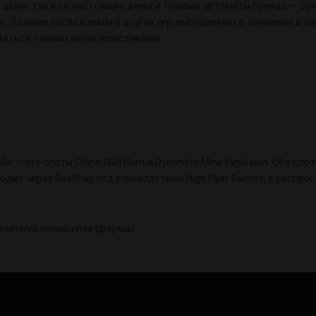
 в демо, так и на настоящие деньги. Первые автоматы бренда — Sa
уте. За ними последовали 8 других игр, выпущенных в основном в п
таться такими характеристиками:
йн — это слоты Odins Wild Hunt и Dynamite Mine Explosion. Оба сл
ит через ReelPlay под руководством High Flyer Games, а распро
а многих онлайн платформах.