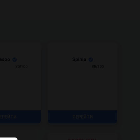
asoo
Spinia
80/100
80/100
ЕРЕЙТИ
ПЕРЕЙТИ