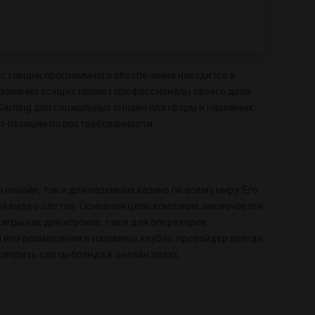
 поставщик программного обеспечения находится в
льзования осуществляют профессионалы своего дела.
Gaming для социальных онлайн платформ и наземных
оп-позиции по востребованности.
нлайн, так и для наземных казино по всему миру. Его
для видео-слотов. Основная цель компании заключается
ы как для игроков, так и для операторов.
и или размещения в наземных клубах, провайдер всегда
оверить слоты бренда в онлайн залах.