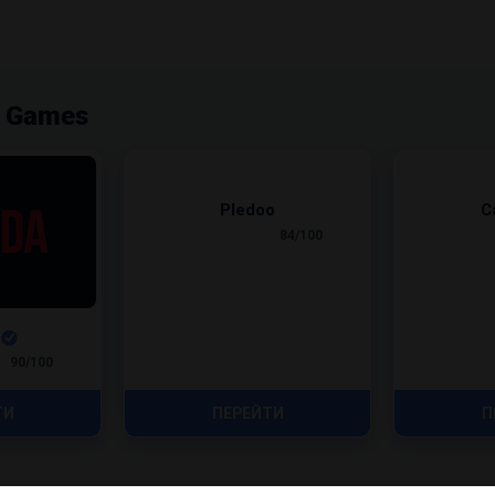
r Games
Pledoo
C
84/100
90/100
ТИ
ПЕРЕЙТИ
П