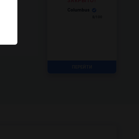
ЗАКРЫТО!
Columbus
8/100
ПЕРЕЙТИ