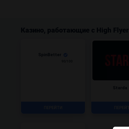
Казино, работающие с High Flye
SpinBetter
90/100
Starda
ПЕРЕЙТИ
ПЕРЕЙ