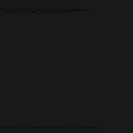
g Box Games
G. Games (Former Gamevy)
Microgaming