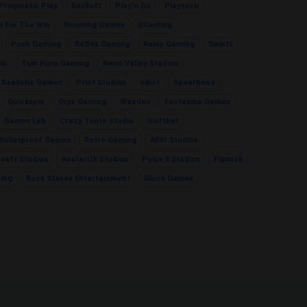
Pragmatic Play
BetSoft
Play’n Go
Playtech
t For The Win
Booming Games
BGaming
Push Gaming
Reflex Gaming
Relax Gaming
Swintt
ic
Tom Horn Gaming
Neon Valley Studios
Realistic Games
Print Studios
edict
Spearhead
Quickspin
Oryx Gaming
Wazdan
Fantasma Games
Games Lab
Crazy Tooth Studio
Isoftbet
Bulletproof Games
Retro Gaming
All41 Studios
raft Studios
AvatarUX Studios
Pulse 8 Studios
Flipluck
ing
Buck Stakes Entertainment
Gluck Games