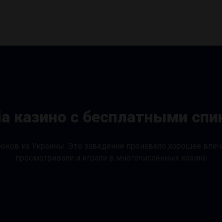
ia казино с бесплатными сп
роков из Украины. Это заведение произвело хорошее впеч
просматривали и играли в многочисленных казино