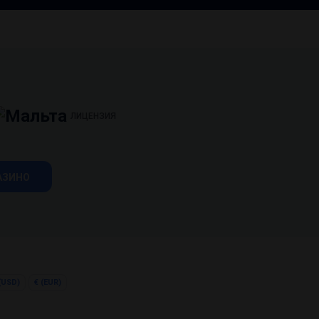
ЛИЦЕНЗИЯ
АЗИНО
(USD)
€ (EUR)