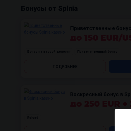
Бонусы от Spinia
Приветственные бонусы
до 150 EUR/US
Бонус на второй депозит
Приветственный бонус
ПОДРОБНЕЕ
Воскресный бонус в Spi
до 250 EUR + 
Reload