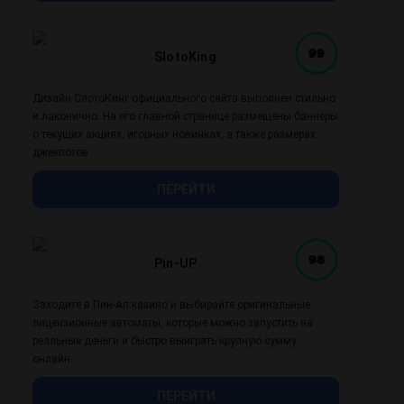
99
SlotoKing
Дизайн СлотоКинг официального сайта выполнен стильно
и лаконично. На его главной странице размещены баннеры
о текущих акциях, игорных новинках, а также размерах
джекпотов
ПЕРЕЙТИ
98
Pin-UP
Заходите в Пин-Ап казино и выбирайте оригинальные
лицензионные автоматы, которые можно запустить на
реальные деньги и быстро выиграть крупную сумму
онлайн.
ПЕРЕЙТИ