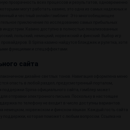
ную прозрачность всех процессов и результатов, одновременно
 которыми могут работать казино, это одна из самых надежных и
твенный и честный онлайн гэмблинг. Это многообещающее
кательное приключение по исследованию самых прибыльных
 индустрии. Казино доступно в полностью локализованных
сский, польский, немецкий, норвежский и финский. Выбор игр
провайдеров. В Spinia казино найдутся блэкджек и рулетка, хотя
ными функциями и спецэффектами.
ного сайта
лаконичном дизайне светлых тонов. Навигация оформлена меню
астся опасть в любой раздел, предусмотренный порталом,
м поддержки Spinia официального сайта, гэмблер может
 для отправки электронного письма. Поскольку в настоящее
ддержка по телефону не входит в число доступны вариантов.
на немецком, норвежском и финском языках. Каждый гость сайта
 поддержки, которая поможет с любым вопросом. Ссылка на