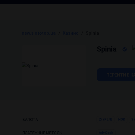
new.slototop.ua
/
Казино
/
Spinia
Spinia
ПЕРЕЙТИ В К
ВАЛЮТА
Zł (PLN)
NOK
$ 
ПЛАТЕЖНЫЕ МЕТОДЫ
AdvCash