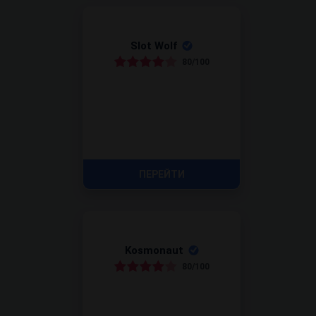
Slot Wolf
80/100
ПЕРЕЙТИ
Kosmonaut
80/100