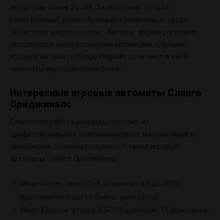
индустрии более 25 лет. За это время создал
качественный, разнообразный и узнаваемый среди
любителей азарта контент. Каталог фирмы регулярно
пополняется увлекательными новинками, а лучшие
игровые автоматы Slingo Originals сочетают в себе
элементы видеослотов и бинго.
Интересные игровые автоматы Слинго
Ориджиналс
Слаженная работа команды состоит из
профессиональных звукорежиссеров, математиков и
дизайнеров. Успехом пользуются такие игровые
автоматы Слинго Ориджиналс:
Slingo Riches: сетка 5×5, ставка от 0.5 до 100$,
фриспины от 5 до 11, Вайлд, риск раунд;
Slingo Extreme: ставка 0,5-100 долларов, 11 фриспинов,