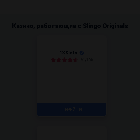
Казино, работающие с Slingo Originals
1XSlots
91/100
ПЕРЕЙТИ