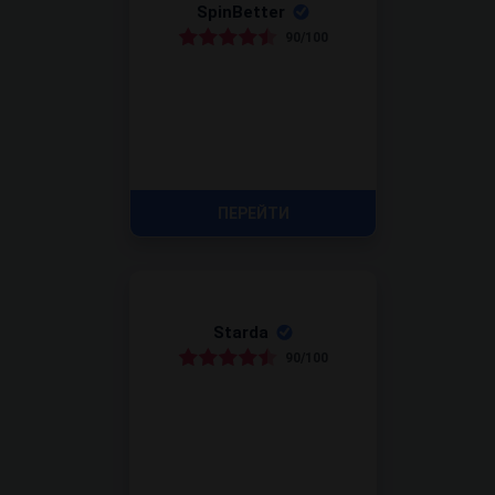
SpinBetter
90/100
ПЕРЕЙТИ
Starda
90/100