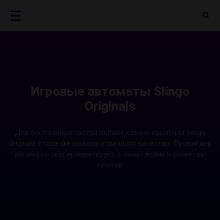
Игровые автоматы Slingo
Originals
Для постоянных гостей онлайн казино компания Slingo
Originals стала синонимом отличного качества. Провайдер
регулярно экспериментирует с тематиками и сюжетом
слотов