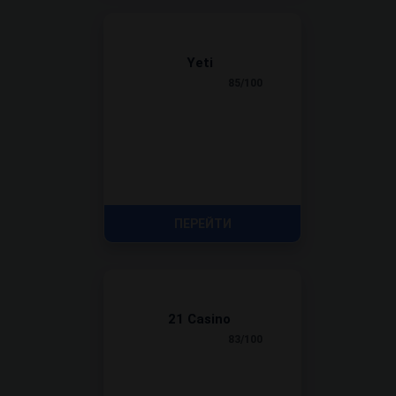
Yeti
85/100
ПЕРЕЙТИ
21 Casino
83/100