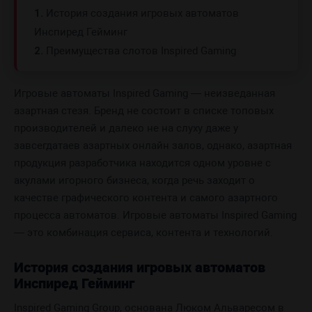
1.
История создания игровых автоматов
Инспиред Гейминг
2.
Преимущества слотов Inspired Gaming
Игровые автоматы Inspired Gaming — неизведанная
азартная стезя. Бренд не состоит в списке топовых
производителей и далеко не на слуху даже у
завсегдатаев азартных онлайн залов, однако, азартная
продукция разработчика находится одном уровне с
акулами игорного бизнеса, когда речь заходит о
качестве графического контента и самого азартного
процесса автоматов. Игровые автоматы Inspired Gaming
— это комбинация сервиса, контента и технологий.
История создания игровых автоматов
Инспиред Гейминг
Inspired Gaming Group, основана Люком Альваресом в