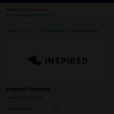
Автор:
Асия Вишневская
Дата публикации:
2024-06-01
new.slototop.ua
/
Провайдеры
/
Inspired Gaming
Inspired Gaming
CТРАНА ПРЕДСТАВИТЕЛЬ
США
ГОД ОСНОВАНИЯ
2002