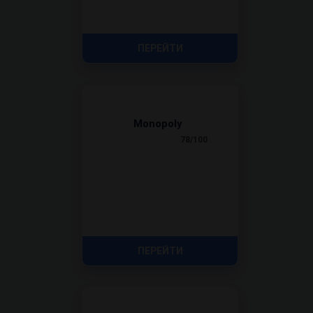
ПЕРЕЙТИ
Monopoly
78/100
ПЕРЕЙТИ