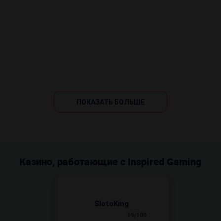
ПОКАЗАТЬ БОЛЬШЕ
Казино, работающие с Inspired Gaming
SlotoKing
99/100