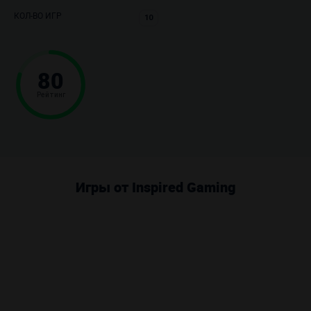
КОЛ-ВО ИГР
10
80
Рейтинг
Игры от Inspired Gaming