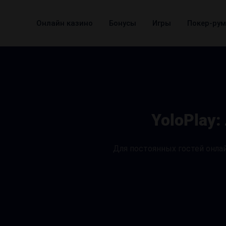
Онлайн казино
Бонусы
Игры
Покер-ру
YoloPlay
Для постоянных гостей онлай