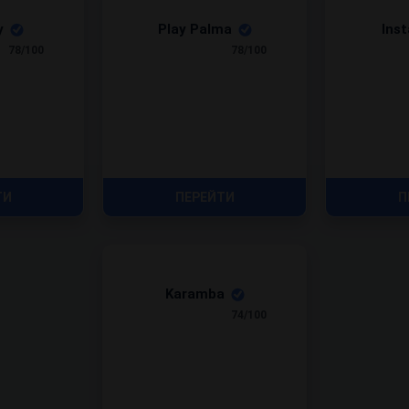
y
Play Palma
Ins
78/100
78/100
ТИ
ПЕРЕЙТИ
П
Karamba
74/100