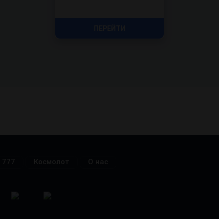
ПЕРЕЙТИ
777
Космолот
О нас