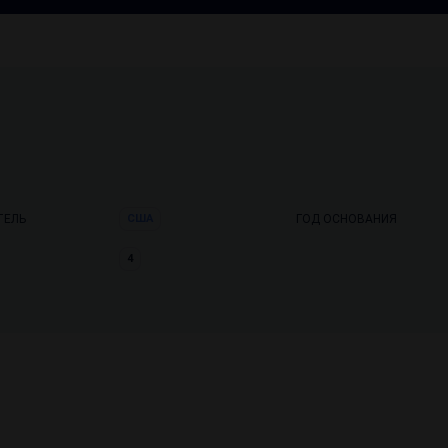
ТЕЛЬ
США
ГОД ОСНОВАНИЯ
4