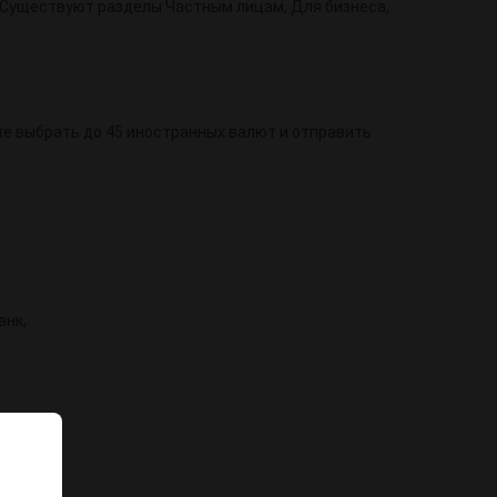
 Существуют разделы Частным лицам, Для бизнеса,
те выбрать до 45 иностранных валют и отправить
анк;