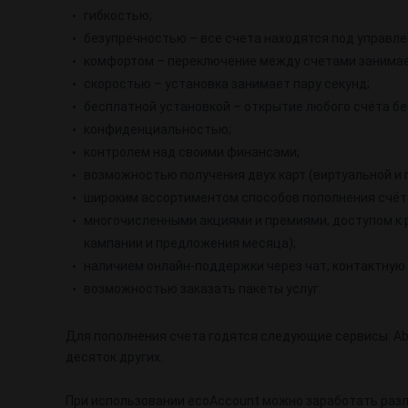
гибкостью;
безупречностью – все счета находятся под управле
комфортом – переключение между счетами занимае
скоростью – установка занимает пару секунд;
бесплатной установкой – открытие любого счёта бе
конфиденциальностью;
контролем над своими финансами;
возможностью получения двух карт (виртуальной и 
широким ассортиментом способов пополнения счёт
многочисленными акциями и премиями, доступом к 
кампании и предложения месяца);
наличием онлайн-поддержки через чат, контактную ф
возможностью заказать пакеты услуг.
Для пополнения счёта годятся следующие сервисы: Abn ban
десяток других.
При использовании ecoAccount можно заработать раз