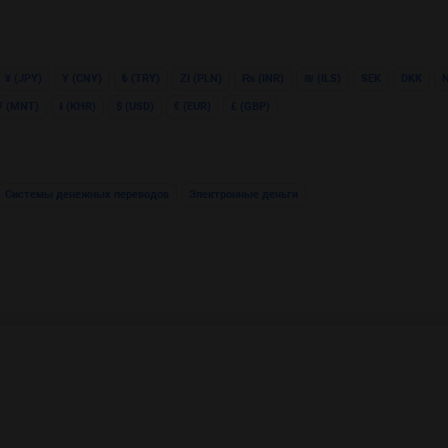
¥ (JPY)
Ұ (CNY)
₺ (TRY)
Zł (PLN)
₨ (INR)
₪ (ILS)
SEK
DKK
₮ (MNT)
៛ (KHR)
$ (USD)
€ (EUR)
£ (GBP)
Системы денежных переводов
Электронные деньги