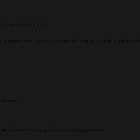
 по приёму MasterCard.
подразумевает доступ к своему счёту через устройства Iphone и A
е время.
лют, при этом счёт ecoAccount характеризуется: