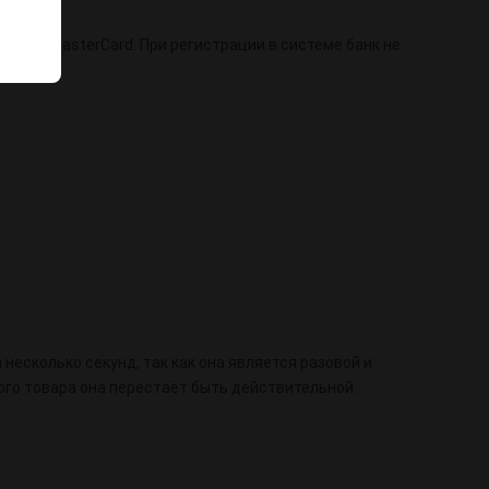
мается MasterCard. При регистрации в системе банк не
 несколько секунд, так как она является разовой и
рого товара она перестаёт быть действительной.