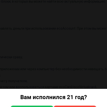
 блоки, в которых вы можете найти всю актуальную информацию.
равлять деньги при использовании есоАссount. При этом вы може
ически сразу;
приложении или через компьютер без необходимости навещать б
;
чету получателя;
ётом или воспользоваться картами ecoCard/ecoVirtualcard;
онных, а отправитель – лишь 1.5% сверх суммы отправления.
Вам исполнился 21 год?
 платить за услуги и товары через электронные карточки: