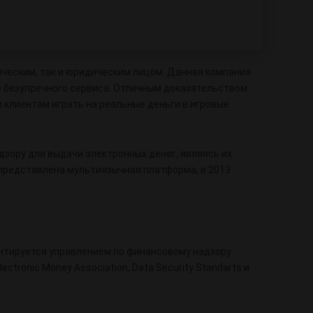
ическим, так и юридическим лицом. Данная компания
ие безупречного сервиса. Отличным доказательством
 клиентам играть на реальные деньги в игровые
дзору для выдачи электронных денег, являясь их
а представлена мультиязычная платформа, в 2013
ентируется управлением по финансовому надзору
ectronic Money Association, Data Security Standarts и