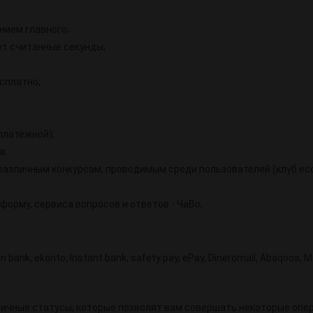
нием главного;
т считанные секунды;
сплатно;
платёжной);
а;
различным конкурсам, проводимым среди пользователей (клуб ec
орму, сервиса вопросов и ответов - ЧаВо;
k, ekonto, Instant bank, safety pay, ePay, Dineromail, Abaqoos, Ma
личные статусы, которые позволят вам совершать некоторые опе