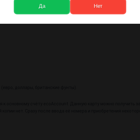
Да
Нет
йн. Для вывода и ввода средств подойдут любые места, где прини
 потратить ровно столько, сколько положите средств на счёт.
(евро, доллары, британские фунты).
ая к основному счёту ecoAccount. Данную карту можно получить за
й копии нет. Сразу после ввода её номера и приобретения некото