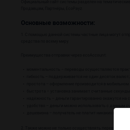
Официальный сайт системы разделен на тематические
Продавцам, Партнёры, EcoPayz.
Основные возможности:
1. С помощью данной системы частные лица могут отп
средства по всему миру.
Преимущества отправки через ecoAccount:
моментальность – переводы осуществляются практ
гибкость – поддерживается не один десяток валют;
простота – оформление производится в мобильном 
быстрота – установка занимает считанные секунды
надёжность – деньги гарантированно окажутся на с
удобство – деньги можно использовать с данным сч
дешевизна – получатель не платит никаких комисси
2. Также можно не только осуществлять переводы, но и