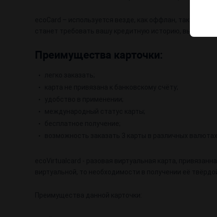
ecoCard – используется везде, как оффлан, так и онла
станет требовать вашу кредитную историю, вы сможете
Преимущества карточки:
легко заказать;
карта не привязана к банковскому счёту;
удобство в применении;
международный статус карты;
бесплатное получение;
возможность заказать 3 карты в различных валютах 
ecoVirtualcard - разовая виртуальная карта, привязанн
виртуальной, то необходимости в получении её твёрдо
Преимущества данной карточки: