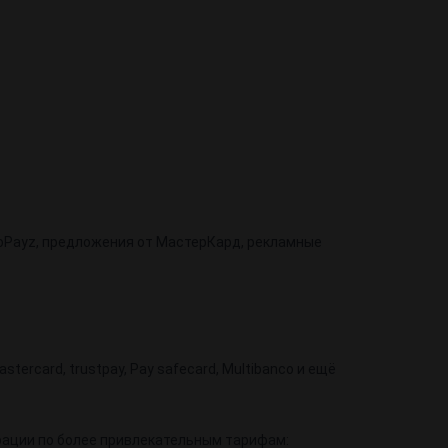
oPayz, предложения от МастерКард, рекламные
stercard, trustpay, Pay safecard, Multibanco и ещё
рации по более привлекательным тарифам: