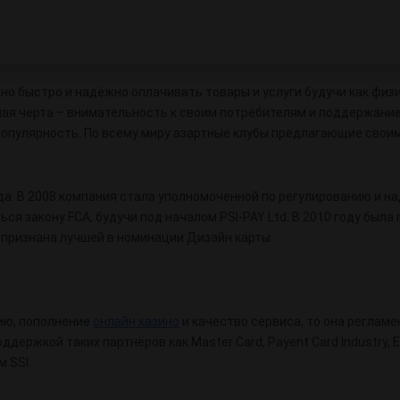
но быстро и надёжно оплачивать товары и услуги будучи как физ
авная черта – внимательность к своим потребителям и поддержан
популярность. По всему миру азартные клубы предлагающие своим
а. В 2008 компания стала уполномоченной по регулированию и на
ся закону FCA, будучи под началом PSI-PAY Ltd. В 2010 году был
d признана лучшей в номинации Дизайн карты.
цию, пополнение
онлайн казино
и качество сервиса, то она реглам
держкой таких партнёров как Master Card, Payent Card Industry, El
 SSl.