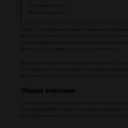
4.
Преимущества:
5.
Характеристики
EcoPayz – платёжная система, с помощью которой мож
находится на рынке уже более 15 лет, при этом её гл
высокого уровня обслуживания является его широкая 
автоматы поддерживают данную систему оплаты.
Платформа Ecocard начала функционировать с 2000 год
поcтавщиком. В этом же году EcoPayz начала подчинять
вышла мобильная версия сайта, а в 2015 карта ecoCar
Общее описание
Так как компания делает упор на безупречную репута
Англии (FRN: 900011). Кроме этого, фирма заручилась под
ICO. Шифрование всех данных производится протоколом