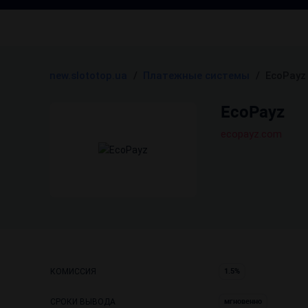
new.slototop.ua
/
Платежные системы
/
EcoPayz
EcoPayz
ecopayz.com
КОМИССИЯ
1.5%
СРОКИ ВЫВОДА
мгновенно