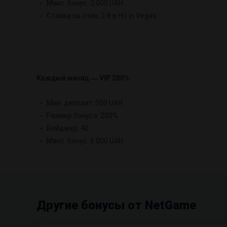
Макс. бонус: 3 000 UAH
Ставка за спин: 2 ₴ в Hit in Vegas
Каждый месяц — VIP 200%
Мин. депозит: 500 UAH
Размер бонуса: 200%
Вейджер: 40
Макс. бонус: 6 000 UAH
Другие бонусы от NetGame