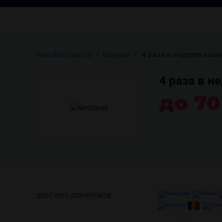
new.slototop.ua
/
Бонусы
/
4 раза в неделю каз
4 раза в 
до 70
ДОСТУПЕН ДЛЯ ИГРОКОВ