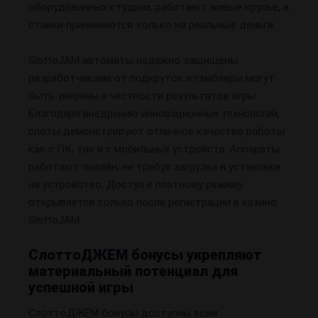
оборудованных студиях, работают живые крупье, а
ставки принимаются только на реальные деньги.
SlottoJAM автоматы надежно защищены
разработчиками от подкруток и гэмблеры могут
быть уверены в честности результатов игры.
Благодаря внедрению инновационных технологий,
слоты демонстрируют отличное качество работы
как с ПК, так и с мобильных устройств. Аппараты
работают онлайн, не требуя загрузки и установки
на устройство. Доступ к платному режиму
открывается только после регистрации в казино
SlottoJAM.
СлоттоДЖЕМ бонусы укрепляют
материальный потенциал для
успешной игры
СлоттоДЖЕМ бонусы доступны всем