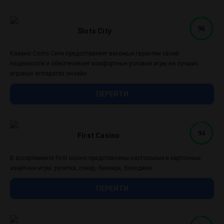
96
Slots City
Казино Слотс Сити предоставляет весомые гарантии своей
надежности и обеспечивает комфортные условия игры на лучших
игровых аппаратах онлайн
ПЕРЕЙТИ
94
First Casino
В ассортименте First казіно представлены настольные и карточные
азартные игры: рулетка, покер, баккара, блэкджек
ПЕРЕЙТИ