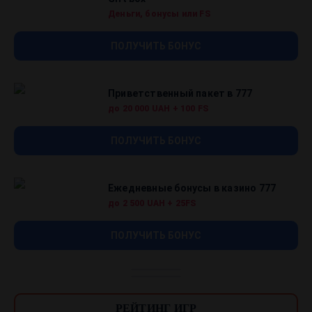
Деньги, бонусы или FS
ПОЛУЧИТЬ БОНУС
Приветственный пакет в 777
до 20 000 UAH + 100 FS
ПОЛУЧИТЬ БОНУС
Ежедневные бонусы в казино 777
до 2 500 UAH + 25FS
ПОЛУЧИТЬ БОНУС
РЕЙТИНГ ИГР