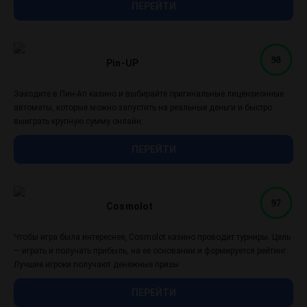
ПЕРЕЙТИ
98
Pin-UP
Заходите в Пин-Ап казино и выбирайте оригинальные лицензионные
автоматы, которые можно запустить на реальные деньги и быстро
выиграть крупную сумму онлайн.
ПЕРЕЙТИ
97
Cosmolot
Чтобы игра была интереснее, Cosmolot казино проводит турниры. Цель
— играть и получать прибыль, на ее основании и формируется рейтинг.
Лучшие игроки получают денежные призы
ПЕРЕЙТИ