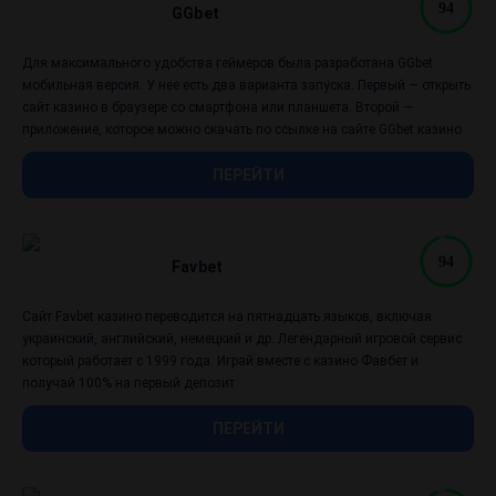
94
GGbet
Для максимального удобства геймеров была разработана GGbet
мобильная версия. У нее есть два варианта запуска. Первый — открыть
сайт казино в браузере со смартфона или планшета. Второй —
приложение, которое можно скачать по ссылке на сайте GGbet казино
ПЕРЕЙТИ
94
Favbet
Сайт Favbet казино переводится на пятнадцать языков, включая
украинский, английский, немецкий и др. Легендарный игровой сервис
который работает с 1999 года. Играй вместе с казино Фавбет и
получай 100% на первый депозит
ПЕРЕЙТИ