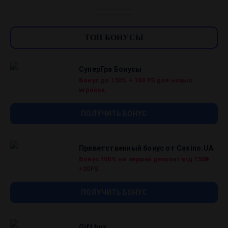
ТОП БОНУСЫ
СуперГра Бонусы
Бонус до 130% + 100 FS для новых
игроков
ПОЛУЧИТЬ БОНУС
Приветственный бонус от Casino.UA
Бонус 100% на перший депозит від 150₴
+20FS
ПОЛУЧИТЬ БОНУС
Gift box