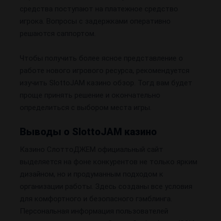
средства поступают на платежное средство
игрока. Вопросы с задержками оперативно
решаются саппортом.
Чтобы получить более ясное представление о
работе нового игрового ресурса, рекомендуется
изучить SlottoJAM казино обзор. Тогд вам будет
проще принять решение и окончательно
определиться с выбором места игры.
Выводы о SlottoJAM казино
Казино СлоттоДЖЕМ официальный сайт
выделяется на фоне конкурентов не только ярким
дизайном, но и продуманным подходом к
организации работы. Здесь созданы все условия
для комфортного и безопасного гэмблинга.
Персональная информация пользователей