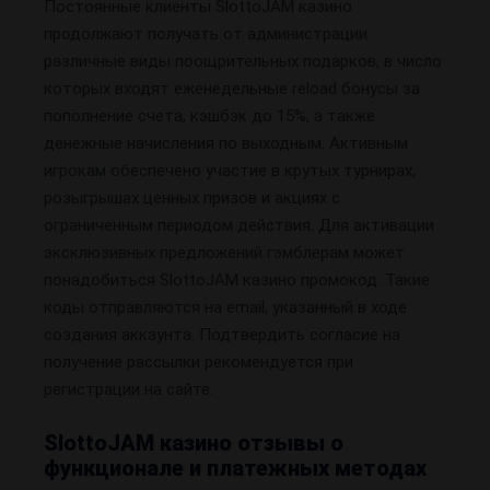
Постоянные клиенты SlottoJAM казино
продолжают получать от администрации
различные виды поощрительных подарков, в число
которых входят еженедельные reload бонусы за
пополнение счета, кэшбэк до 15%, а также
денежные начисления по выходным. Активным
игрокам обеспечено участие в крутых турнирах,
розыгрышах ценных призов и акциях с
ограниченным периодом действия. Для активации
эксклюзивных предложений гэмблерам может
понадобиться SlottoJAM казино промокод. Такие
коды отправляются на email, указанный в ходе
создания аккаунта. Подтвердить согласие на
получение рассылки рекомендуется при
регистрации на сайте.
SlottoJAM казино отзывы о
функционале и платежных методах