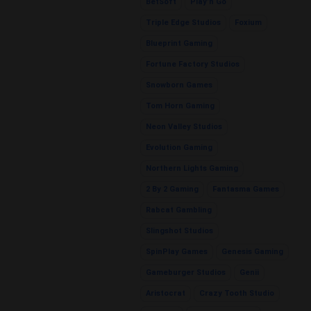
BetSoft
Play’n Go
Triple Edge Studios
Foxium
Blueprint Gaming
Fortune Factory Studios
Snowborn Games
Tom Horn Gaming
Neon Valley Studios
Evolution Gaming
Northern Lights Gaming
2 By 2 Gaming
Fantasma Games
Rabcat Gambling
Slingshot Studios
SpinPlay Games
Genesis Gaming
Gameburger Studios
Genii
Aristocrat
Crazy Tooth Studio