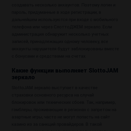
создавать несколько аккаунтов. Поэтому логин и
пароль, придуманные в ходе регистрации, в
дальнейшем используются при входе с мобильного
телефона или через СлоттоДЖЕМ зеркало. Если
администрация обнаружит несколько учетных
записей, принадлежащих одному человеку, все
аккаунты нарушителя будут заблокированы вместе
с бонусами и средствами на счетах.
Какие функции выполняет SlottoJAM
зеркало
SlottoJAM зеркало выступает в качестве
страховки основного ресурса на случай
блокировок или технических сбоев. Так, например,
гэмблеры, проживающие в регионах с запретом на
азартные игры, часто не могут попасть на сайт
казино из за санкций провайдеров. В такой