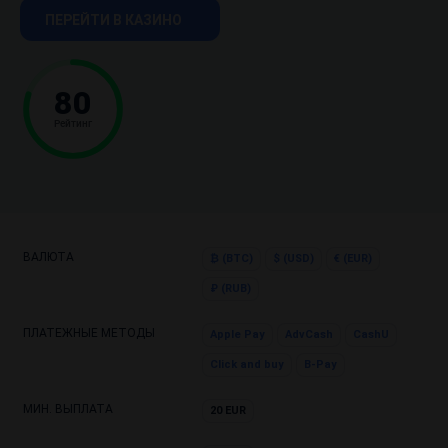
ПЕРЕЙТИ В КАЗИНО
80
Рейтинг
ВАЛЮТА
₿ (BTC)
$ (USD)
€ (EUR)
₽ (RUB)
ПЛАТЕЖНЫЕ МЕТОДЫ
Apple Pay
AdvCash
CashU
Click and buy
B-Pay
МИН. ВЫПЛАТА
20 EUR