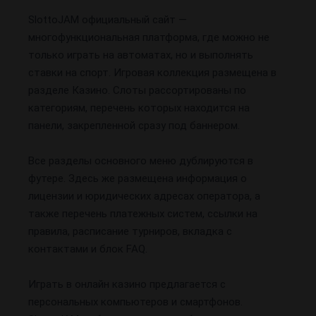
SlottoJAM официальный сайт —
многофункциональная платформа, где можно не
только играть на автоматах, но и выполнять
ставки на спорт. Игровая коллекция размещена в
разделе Казино. Слоты рассортированы по
категориям, перечень которых находится на
панели, закрепленной сразу под баннером.
Все разделы основного меню дублируются в
футере. Здесь же размещена информация о
лицензии и юридических адресах оператора, а
также перечень платежных систем, ссылки на
правила, расписание турниров, вкладка с
контактами и блок FAQ.
Играть в онлайн казино предлагается с
персональных компьютеров и смартфонов.