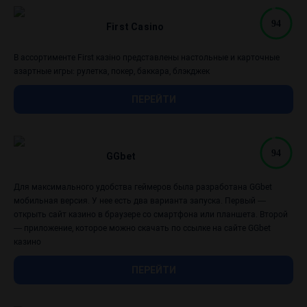
94
First Casino
В ассортименте First казіно представлены настольные и карточные
азартные игры: рулетка, покер, баккара, блэкджек
ПЕРЕЙТИ
94
GGbet
Для максимального удобства геймеров была разработана GGbet
мобильная версия. У нее есть два варианта запуска. Первый —
открыть сайт казино в браузере со смартфона или планшета. Второй
— приложение, которое можно скачать по ссылке на сайте GGbet
казино
ПЕРЕЙТИ