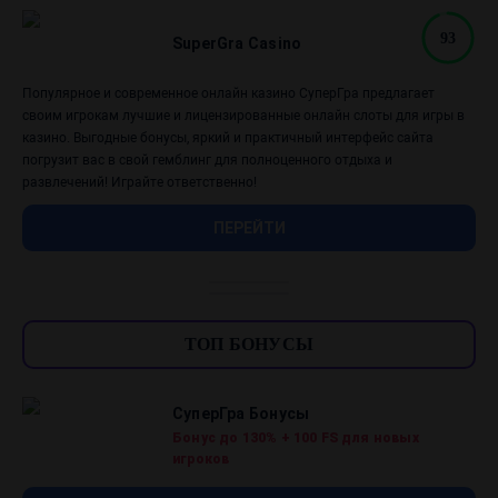
93
SuperGra Casino
Популярное и современное онлайн казино СуперГра предлагает
своим игрокам лучшие и лицензированные онлайн слоты для игры в
казино. Выгодные бонусы, яркий и практичный интерфейс сайта
погрузит вас в свой гемблинг для полноценного отдыха и
развлечений! Играйте ответственно!
ПЕРЕЙТИ
ТОП БОНУСЫ
СуперГра Бонусы
Бонус до 130% + 100 FS для новых
игроков