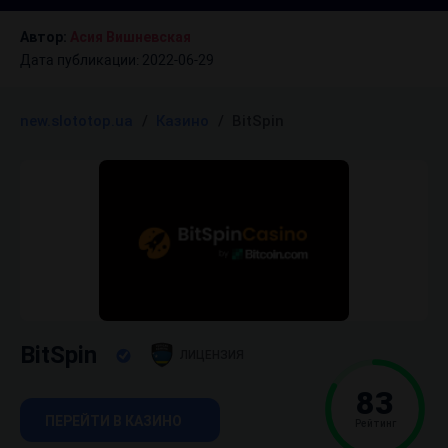
Автор:
Асия Вишневская
Дата публикации:
2022-06-29
new.slototop.ua
/
Казино
/
BitSpin
BitSpin
ЛИЦЕНЗИЯ
83
ПЕРЕЙТИ В КАЗИНО
Рейтинг