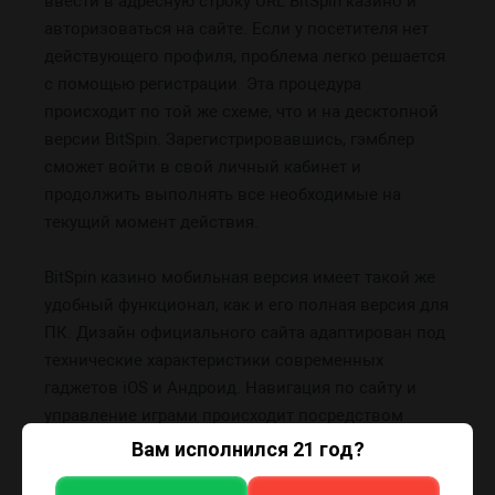
ввести в адресную строку URL BitSpin казино и
авторизоваться на сайте. Если у посетителя нет
действующего профиля, проблема легко решается
с помощью регистрации. Эта процедура
происходит по той же схеме, что и на десктопной
версии BitSpin. Зарегистрировавшись, гэмблер
сможет войти в свой личный кабинет и
продолжить выполнять все необходимые на
текущий момент действия.
BitSpin казино мобильная версия имеет такой же
удобный функционал, как и его полная версия для
ПК. Дизайн официального сайта адаптирован под
технические характеристики современных
гаджетов iOS и Андроид. Навигация по сайту и
управление играми происходит посредством
тачскрина.
Вам исполнился 21 год?