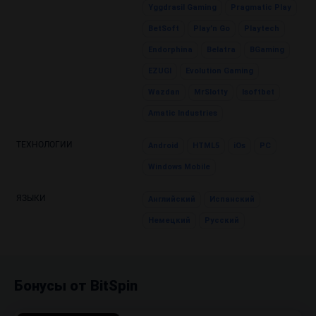
Yggdrasil Gaming
Pragmatic Play
BetSoft
Play’n Go
Playtech
Endorphina
Belatra
BGaming
EZUGI
Evolution Gaming
Wazdan
MrSlotty
Isoftbet
Amatic Industries
ТЕХНОЛОГИИ
Android
HTML5
iOs
PC
Windows Mobile
ЯЗЫКИ
Английский
Испанский
Немецкий
Русский
Бонусы от BitSpin