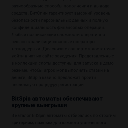
разнообразные способы пополнения и вывода
средств. БитСпин гарантирует высокий уровень
безопасности персональных данных и полную
конфиденциальность финансовых операций.
Любые возникающие сложности оперативно
решают квалифицированные операторы
техподдержки. Для связи с саппортом достаточно
войти в чат на сайте заведения. Представленные
в коллекции слоты доступны для запуска в демо
режиме. Чтобы игрок мог выполнять ставки на
деньги, BitSpin казино предложит пройти
несложную процедуру регистрации.
BitSpin автоматы обеспечивают
крупные выигрыши
В каталог BitSpin автоматы отбирались по строгим
критериям, важным для каждого увлеченного