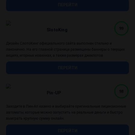
ПЕРЕЙТИ
99
SlotoKing
Дизайн СлотоКинг официального сайта выполнен стильно и
лаконично. На его главной странице размещены баннеры о текущих
акциях, игорных новинках, а также размерах джекпотов
ПЕРЕЙТИ
98
Pin-UP
Заходите в Пин-Ап казино и выбирайте оригинальные лицензионные
автоматы, которые можно запустить на реальные деньги и быстро
выиграть крупную сумму онлайн.
ПЕРЕЙТИ