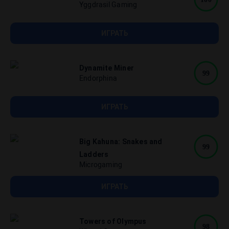
Yggdrasil Gaming
ИГРАТЬ
Dynamite Miner
99
Endorphina
ИГРАТЬ
Big Kahuna: Snakes and
99
Ladders
Microgaming
ИГРАТЬ
Towers of Olympus
98