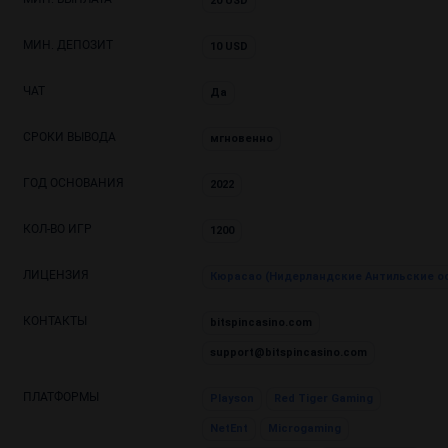
20 USD
МИН. ДЕПОЗИТ
10 USD
ЧАТ
Да
СРОКИ ВЫВОДА
мгновенно
ГОД ОСНОВАНИЯ
2022
КОЛ-ВО ИГР
1200
ЛИЦЕНЗИЯ
Кюрасао (Нидерландские Антильские о
КОНТАКТЫ
bitspincasino.com
support@bitspincasino.com
ПЛАТФОРМЫ
Playson
Red Tiger Gaming
NetEnt
Microgaming