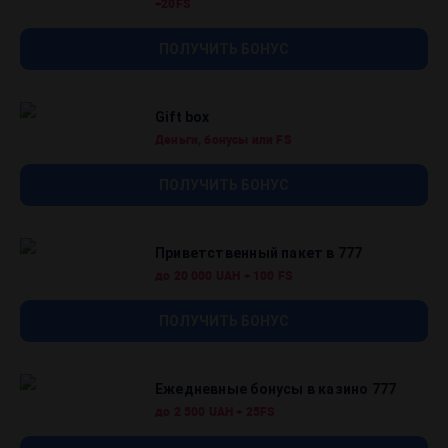
+20FS
ПОЛУЧИТЬ БОНУС
Gift box
Деньги, бонусы или FS
ПОЛУЧИТЬ БОНУС
Приветственный пакет в 777
до 20 000 UAH + 100 FS
ПОЛУЧИТЬ БОНУС
Ежедневные бонусы в казино 777
до 2 500 UAH + 25FS