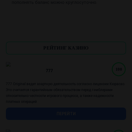
пополнять баланс можно круглосуточно.
РЕЙТИНГ КАЗИНО
100
777
777 Original ведет азартную деятельность согласно лицензии Кюрасао.
Это считается гарантийным обязательством перед гэмблерами
относительно честности игрового процесса, а также надежности
платных операций
ПЕРЕЙТИ