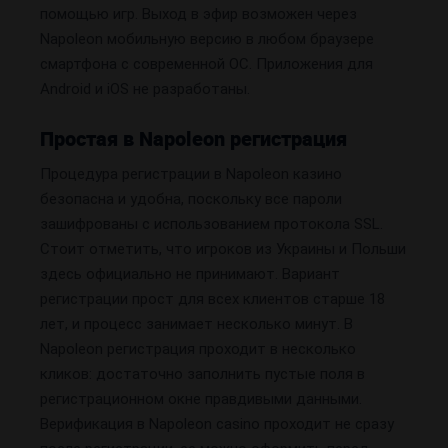
помощью игр. Выход в эфир возможен через
Napoleon мобильную версию в любом браузере
смартфона с современной ОС. Приложения для
Android и iOS не разработаны.
Простая в Napoleon регистрация
Процедура регистрации в Napoleon казино
безопасна и удобна, поскольку все пароли
зашифрованы с использованием протокола SSL.
Стоит отметить, что игроков из Украины и Польши
здесь официально не принимают. Вариант
регистрации прост для всех клиентов старше 18
лет, и процесс занимает несколько минут. В
Napoleon регистрация проходит в несколько
кликов: достаточно заполнить пустые поля в
регистрационном окне правдивыми данными.
Верификация в Napoleon casino проходит не сразу