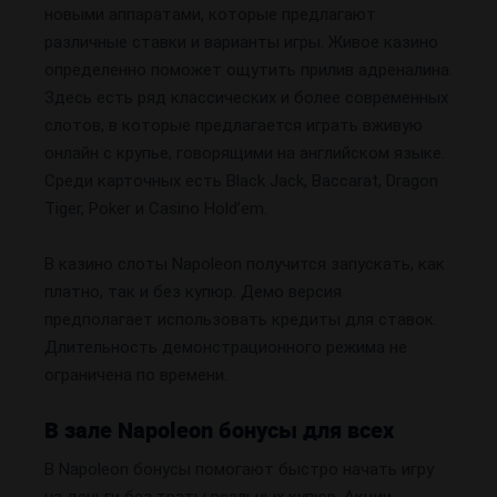
новыми аппаратами, которые предлагают
различные ставки и варианты игры. Живое казино
определенно поможет ощутить прилив адреналина.
Здесь есть ряд классических и более современных
слотов, в которые предлагается играть вживую
онлайн с крупье, говорящими на английском языке.
Среди карточных есть Black Jack, Baccarat, Dragon
Tiger, Poker и Casino Hold’em.
В казино слоты Napoleon получится запускать, как
платно, так и без купюр. Демо версия
предполагает использовать кредиты для ставок.
Длительность демонстрационного режима не
ограничена по времени.
В зале Napoleon бонусы для всех
В Napoleon бонусы помогают быстро начать игру