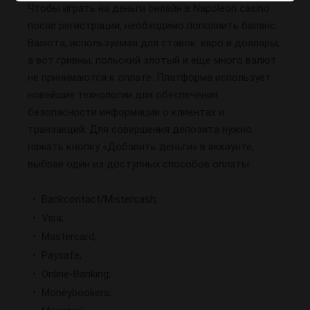
Чтобы играть на деньги онлайн в Napoleon casino
после регистрации, необходимо пополнить баланс.
Валюта, используемая для ставок: евро и доллары,
а вот гривны, польский злотый и еще много валют
не принимаются к оплате. Платформа использует
новейшие технологии для обеспечения
безопасности информации о клиентах и
транзакций. Для совершения депозита нужно
нажать кнопку «Добавить деньги» в аккаунте,
выбрав один из доступных способов оплаты:
Bankcontact/Mistercash;
Visa;
Mastercard;
Paysafe;
Online-Banking;
Moneybookers;