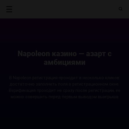
Napoleon казино — азарт с
амбициями
В Napoleon регистрация проходит в несколько кликов:
достаточно заполнить поля в регистрационном окне.
Верификация проходит не сразу после регистрации, ее
можно совершить перед первым выводом выигрыша