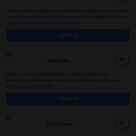
Чтобы игра была интереснее, Cosmolot казино проводит турниры. Цель
— играть и получать прибыль, на ее основании и формируется рейтинг.
Лучшие игроки получают денежные призы
ПЕРЕЙТИ
96
Slots City
Казино Слотс Сити предоставляет весомые гарантии своей
надежности и обеспечивает комфортные условия игры на лучших
игровых аппаратах онлайн
ПЕРЕЙТИ
94
First Casino