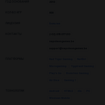
ГОД ОСНОВАНИЯ
2010
КОЛ-ВО ИГР
800
ЛИЦЕНЗИЯ
Бельгия
КОНТАКТЫ
(+32) 078 077 013
napoleongames.be
support@napoleongames.be
ПЛАТФОРМЫ
Red Tiger Gaming
NetEnt
Microgaming
Yggdrasil Gaming
Play’n Go
Evolution Gaming
Air Dice
Gaming 1
ТЕХНОЛОГИИ
Android
HTML5
iOs
PC
Windows Mobile