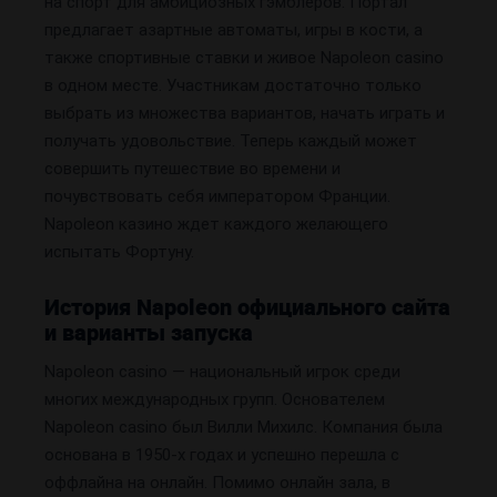
на спорт для амбициозных гэмблеров. Портал
предлагает азартные автоматы, игры в кости, а
также спортивные ставки и живое Napoleon casino
в одном месте. Участникам достаточно только
выбрать из множества вариантов, начать играть и
получать удовольствие. Теперь каждый может
совершить путешествие во времени и
почувствовать себя императором Франции.
Napoleon казино ждет каждого желающего
испытать Фортуну.
История Napoleon официального сайта
и варианты запуска
Napoleon casino — национальный игрок среди
многих международных групп. Основателем
Napoleon casino был Вилли Михилс. Компания была
основана в 1950-х годах и успешно перешла с
оффлайна на онлайн. Помимо онлайн зала, в