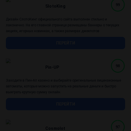
99
SlotoKing
Дизайн СлотоКинг официального сайта выполнен стильно и
лаконично. На его главной странице размещены баннеры о текущих
акциях, игорных новинках, а также размерах джекпотов
ПЕРЕЙТИ
98
Pin-UP
Заходите в Пин-Ап казино и выбирайте оригинальные лицензионные
автоматы, которые можно запустить на реальные деньги и быстро
выиграть крупную сумму онлайн.
ПЕРЕЙТИ
97
Cosmolot