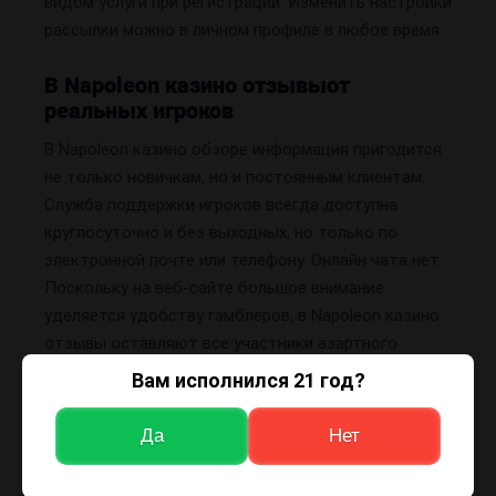
видом услуги при регистрации. Изменить настройки
рассылки можно в личном профиле в любое время.
В Napoleon казино отзывыот
реальных игроков
В Napoleon казино обзоре информация пригодится
не только новичкам, но и постоянным клиентам.
Служба поддержки игроков всегда доступна
круглосуточно и без выходных, но только по
электронной почте или телефону. Онлайн чата нет.
Поскольку на веб-сайте большое внимание
уделяется удобству гэмблеров, в Napoleon казино
отзывы оставляют все участники азартного
процесса. Здесь можно также оставить жалобу на
Вам исполнился 21 год?
саппорт. Чтобы связаться с техподдержкой,
необходимо заполнить форму и нажать «отправить
Да
Нет
сообщение».